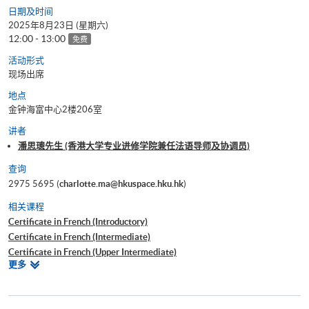
日期及时间
2025年8月23日 (星期六)
12:00 - 13:00
免费
活动形式
现场出席
地点
金钟海富中心2楼206室
讲者
潘思璁先生 (香港大学专业进修学院兼任法语导师及协调员)
查询
2975 5695 (
charlotte.ma@hkuspace.hku.hk
)
相关课程
Certificate in French (Introductory)
Certificate in French (Intermediate)
Certificate in French (Upper Intermediate)
相
更多
Certificate in French (Advanced)
关
Certificate for Module (Learning French through Wine Appreciation)
课
程