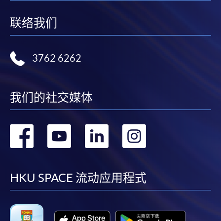
联络我们
3762 6262
我们的社交媒体
转
转
转
转
到
到
到
到
facebook
youtube
linkedin
instag
HKU SPACE 流动应用程式