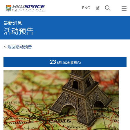
Skip
打
ENG
繁
to
弹
main
开
出
Main
content
搜
主
最新消息
content
菜
寻
活动预告
start
单
介
面
<
返回活动预告
23
8月 2025
(星期六)