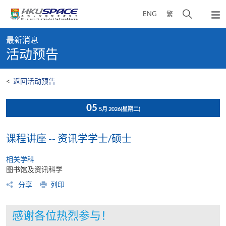
Skip
打
ENG
繁
to
弹
main
开
出
Main
content
搜
主
最新消息
content
菜
寻
活动预告
start
单
介
面
<
返回活动预告
05
5月 2026
(星期二)
课程讲座 -- 资讯学学士/硕士
相关学科
图书馆及资讯科学
分享
列印
感谢各位热烈参与！