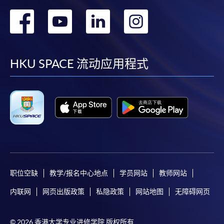
转
转
转
转
到
到
到
到
facebook
youtube
linkedin
instag
HKU SPACE 流动应用程式
职位空缺
教学/报名中心地点
学员网站
教师网站
内联网
网页出版政策
私隐政策
网站地图
无障碍网页
© 2026 香港大学专业进修学院 版权所有