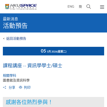
Skip
打
ENG
簡
to
彈
main
開
出
Main
content
搜
主
最新消息
content
選
尋
活動預告
start
單
介
面
<
返回活動預告
05
5月 2026
(星期二)
課程講座 -- 資訊學學士/碩士
相關學科
圖書館及資訊科學
分享
列印
感謝各位熱烈參與！