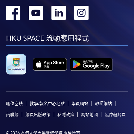
轉
轉
轉
轉
到
到
到
到
facebook
youtube
linkedin
instag
HKU SPACE 流動應用程式
職位空缺
教學/報名中心地點
學員網站
教師網站
內聯網
網頁出版政策
私隱政策
網站地圖
無障礙網頁
© 2026 香港大學專業進修學院 版權所有