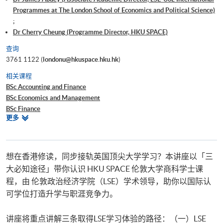
Programmes at The London School of Economics and Political Science)
;
Dr Cherry Cheung (Programme Director, HKU SPACE)
查询
3761 1122 (
londonu@hkuspace.hku.hk
)
相关课程
BSc Accounting and Finance
BSc Economics and Management
BSc Finance
相
更多
BSc Business and Management
关
课
程
想在香港修读，同步接轨英国顶尖大学学习？本讲座以「三
大必知途径」带你认识 HKU SPACE 伦敦大学商科学士课
程，由 伦敦政治经济学院（LSE）学术领导，助你以国际认
可学位打造升学与职涯竞争力。
讲座将重点讲解三条取得LSE学习体验的路径：（一）LSE