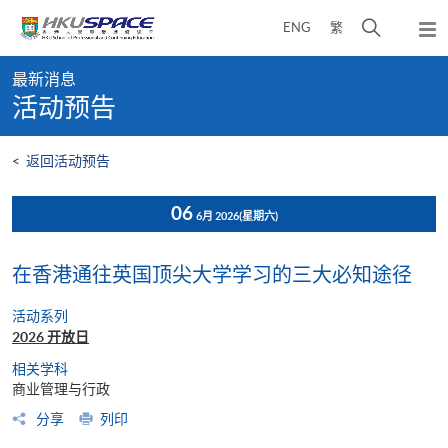
Skip
打
ENG
繁
to
弹
main
开
出
Main
content
搜
主
最新消息
content
菜
寻
活动预告
start
单
介
面
<
返回活动预告
06
6月 2026
(星期六)
在香港通往英国顶尖大学学习的三大必知途径
活动系列
2026 开放日
相关学科
商业管理与行政
分享
列印