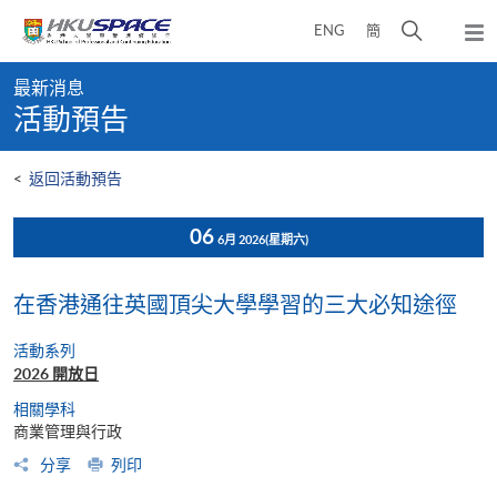
Skip
打
ENG
簡
to
彈
main
開
出
Main
content
搜
主
最新消息
content
選
尋
活動預告
start
單
介
面
<
返回活動預告
06
6月 2026
(星期六)
在香港通往英國頂尖大學學習的三大必知途徑
活動系列
2026 開放日
相關學科
商業管理與行政
分享
列印