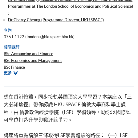
Programmes at The London School of Economics and Political Science)
;
Dr Cherry Cheung (Programme Director, HKU SPACE)
查詢
3761 1122 (
londonu@hkuspace.hku.hk
)
相關課程
BSc Accounting and Finance
BSc Economics and Management
BSc Finance
相
更多
BSc Business and Management
關
課
程
想在香港修讀，同步接軌英國頂尖大學學習？本講座以「三
大必知途徑」帶你認識 HKU SPACE 倫敦大學商科學士課
程，由 倫敦政治經濟學院（LSE）學術領導，助你以國際認
可學位打造升學與職涯競爭力。
講座將重點講解三條取得LSE學習體驗的路徑：（一）LSE