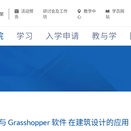
活动预
研讨会及工作
教学中
学员网
繁
告
坊
心
站
院
学习
入学申请
教与学
 Grasshopper 软件 在建筑设计的应用