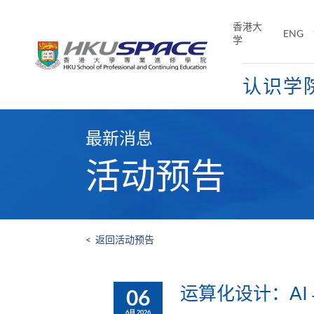
Skip
to
香港大
ENG
main
学
content
认识学
Main
content
最新消息
start
活动预告
<
返回活动预告
运算化设计：AI 与
06
6月 2026