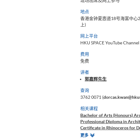
现场出席及网上参与
地点
香港金钟夏悫道18号海富中心2
上)
网上平台
HKU SPACE YouTube Channel
费用
免费
讲者
郭嘉辉先生
查询
3762 0071 (
dorcas.kwan@hkus
相关课程
Bachelor of Arts (Honours) Arc
Professional Diploma in Archit
Certificate in Rhinoceros for D
Certificate for Module (Param
相
更多