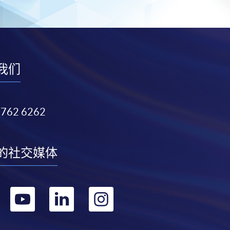
我们
3762 6262
的社交媒体
转
转
转
转
到
到
到
到