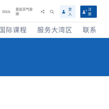
恶劣天气安
登
注
分
打
SOUL
排
册
入
享
开
至
搜
寻
国际课程
服务大湾区
联系
介
面