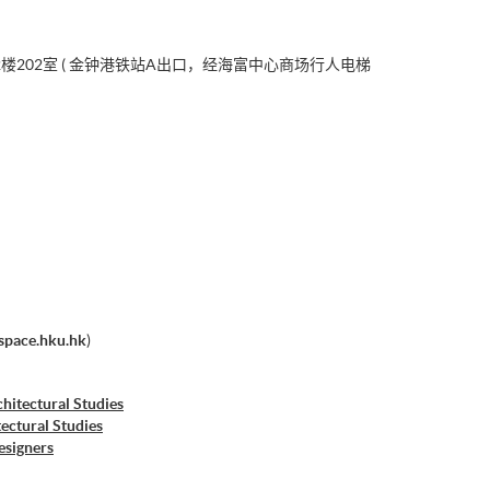
楼202室 ( 金钟港铁站A出口，经海富中心商场行人电梯
pace.hku.hk
)
hitectural Studies
ectural Studies
esigners
etric Modeling with Grasshopper in Rhinoceros)