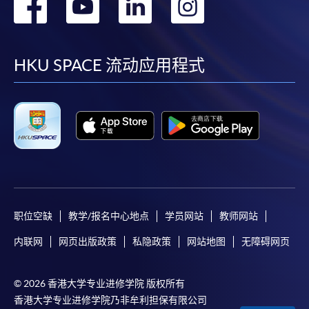
转
转
转
转
到
到
到
到
facebook
youtube
linkedin
instag
HKU SPACE 流动应用程式
职位空缺
教学/报名中心地点
学员网站
教师网站
内联网
网页出版政策
私隐政策
网站地图
无障碍网页
© 2026 香港大学专业进修学院 版权所有
香港大学专业进修学院乃非牟利担保有限公司