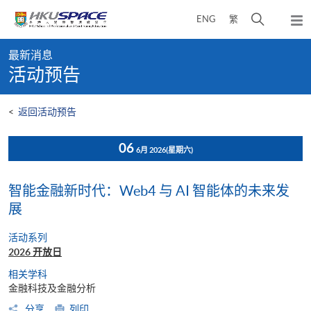
Skip
打
ENG
繁
to
弹
main
开
出
Main
content
搜
主
最新消息
content
菜
寻
活动预告
start
单
介
面
<
返回活动预告
06
6月 2026
(星期六)
智能金融新时代：Web4 与 AI 智能体的未来发
展
活动系列
2026 开放日
相关学科
金融科技及金融分析
分享
列印