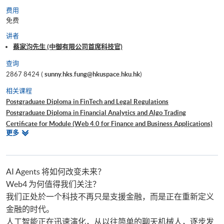
费用
免费
讲者
蔡家汮先生 (中御有限公司首席科技官)
查询
2867 8424 (
sunny.hks.fung@hkuspace.hku.hk
)
相关课程
Postgraduate Diploma in FinTech and Legal Regulations
Postgraduate Diploma in Financial Analytics and Algo Trading
Certificate for Module (Web 4.0 for Finance and Business Applications)
相
更多
Certificate for Module (AI and ML with Business and Financial
关
Applications)
课
Certificate for Module (Agentic AI for FinTech and Business Applications)
程
Certificate for Module (FinTech and AI)
AI Agents 将如何改变未来？
Web4 为何值得我们关注？
我们正处於一个科技不再只是支援金融，而是正在重新定义
金融的时代。
人工智能正在迅速演化，从以往简单的聊天机械人，逐步发