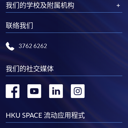
我们的学校及附属机构
联络我们
3762 6262
我们的社交媒体
转
转
转
转
到
到
到
到
facebook
youtube
linkedin
instag
HKU SPACE 流动应用程式