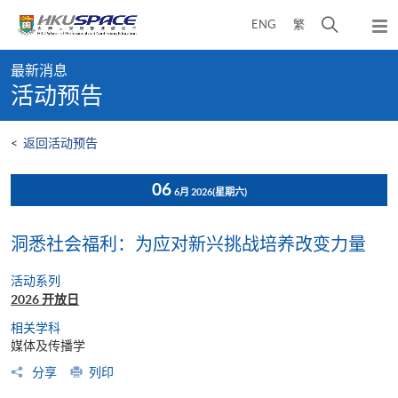
Skip
打
ENG
繁
to
弹
main
开
出
Main
content
搜
主
最新消息
content
菜
寻
活动预告
start
单
介
面
<
返回活动预告
06
6月 2026
(星期六)
洞悉社会福利：为应对新兴挑战培养改变力量
活动系列
2026 开放日
相关学科
媒体及传播学
分享
列印