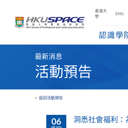
Skip
to
香港大
ENG
main
學
content
認識學
Main
content
最新消息
start
活動預告
<
返回活動預告
洞悉社會福利：
06
6月 2026