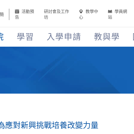
活動預
研討會及工作
教學中
學員網
簡
告
坊
心
站
院
學習
入學申請
教與學
為應對新興挑戰培養改變力量