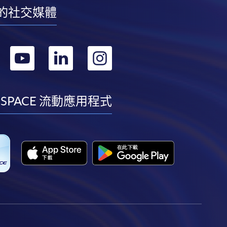
的社交媒體
轉
轉
轉
轉
到
到
到
到
facebook
youtube
linkedin
instagram
 SPACE 流動應用程式