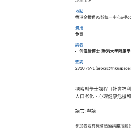
現場出席
地點
香港金鐘道95號統一中心6樓61
費用
免費
講者
何偉倫博士 (香港大學附屬學
查詢
2910 7691 (
asocsc@hkuspace.
探索副學士課程（社會福
人口老化、心理健康危機
語言: 粵語
參加者或有機會透過講座接觸