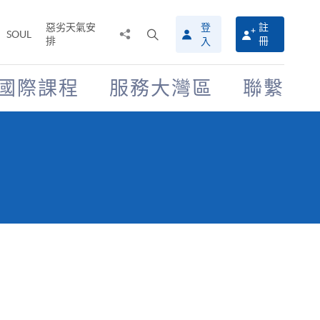
惡劣天氣安
登
註
分
打
SOUL
排
冊
入
享
開
至
搜
尋
國際課程
服務大灣區
聯繫
介
面