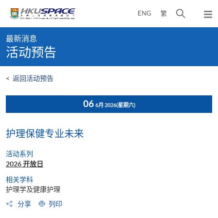
Skip
打
ENG
繁
to
弹
main
开
出
Main
content
搜
主
最新消息
content
菜
寻
活动预告
start
单
介
面
<
返回活动预告
06
6月 2026
(星期六)
护理保健专业未来
活动系列
2026 开放日
相关学科
护理学及健康护理
分享
列印