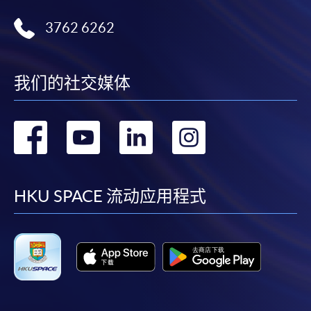
3762 6262
我们的社交媒体
转
转
转
转
到
到
到
到
facebook
youtube
linkedin
instag
HKU SPACE 流动应用程式