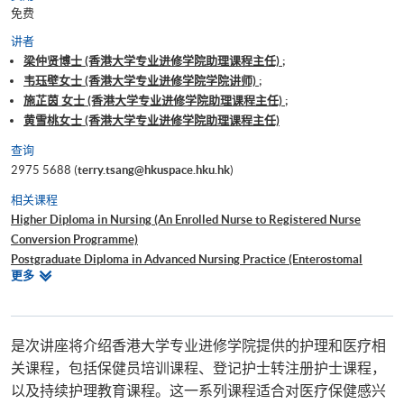
免费
讲者
梁仲贤博士 (香港大学专业进修学院助理课程主任) ;
韦珏壁女士 (香港大学专业进修学院学院讲师) ;
施芷茵 女士 (香港大学专业进修学院助理课程主任) ;
黄雪桃女士 (香港大学专业进修学院助理课程主任)
查询
2975 5688 (
terry.tsang@hkuspace.hku.hk
)
相关课程
Higher Diploma in Nursing (An Enrolled Nurse to Registered Nurse
Conversion Programme)
Postgraduate Diploma in Advanced Nursing Practice (Enterostomal
相
更多
Therapy Nursing)
关
Professional Certificate in Renal Nursing
课
Postgraduate Diploma in Health Services Management
程
Postgraduate Diploma in Oncology and Palliative Care for Healthcare
是次讲座将介绍香港大学专业进修学院提供的护理和医疗相
Professionals
关课程，包括保健员培训课程、登记护士转注册护士课程，
Advanced Diploma in Health Studies (Integrated Health and Social Care)
以及持续护理教育课程。这一系列课程适合对医疗保健感兴
健康學證書(保健員統一訓練)