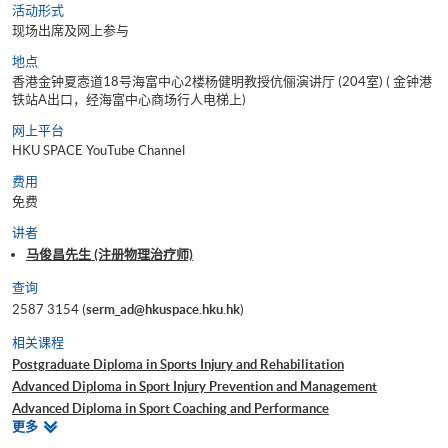
活动形式
现场出席及网上参与
地点
香港金钟夏悫道18号海富中心2楼杨健明教授伉俪演讲厅 (204室) ( 金钟港
铁站A出口，经海富中心商场行人电梯上)
网上平台
HKU SPACE YouTube Channel
费用
免费
讲者
马俊昌先生 (注册物理治疗师)
查询
2587 3154 (
serm_ad@hkuspace.hku.hk
)
相关课程
Postgraduate Diploma in Sports Injury and Rehabilitation
Advanced Diploma in Sport Injury Prevention and Management
Advanced Diploma in Sport Coaching and Performance
相
更多
肌力與體能訓練證書
关