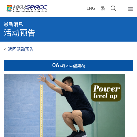
Skip
打
ENG
繁
to
弹
main
开
出
Main
content
搜
主
最新消息
content
菜
寻
活动预告
start
单
介
面
<
返回活动预告
06
6月 2026
(星期六)