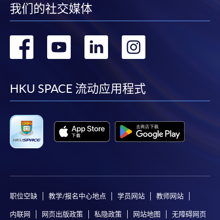
我们的社交媒体
转
转
转
转
到
到
到
到
facebook
youtube
linkedin
instag
HKU SPACE 流动应用程式
职位空缺
教学/报名中心地点
学员网站
教师网站
内联网
网页出版政策
私隐政策
网站地图
无障碍网页