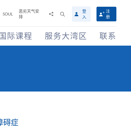
恶劣天气安
登
注
分
打
SOUL
排
册
入
享
开
至
搜
寻
国际课程
服务大湾区
联系
介
面
障碍症