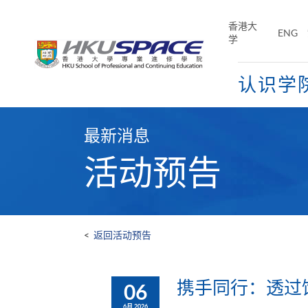
Skip
to
香港大
ENG
main
学
content
认识学
Main
content
最新消息
start
活动预告
<
返回活动预告
携手同行：透过
06
6月 2026