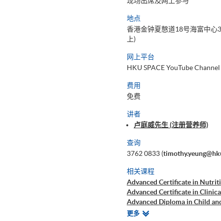
现场出席及网上参与
地点
香港金钟夏慤道18号海富中心3
上)
网上平台
HKU SPACE YouTube Channel
费用
免费
讲者
卢庭威先生 (注册营养师)
查询
3762 0833 (
timothy.yeung@hk
相关课程
Advanced Certificate in Nutrit
Advanced Certificate in Clinic
Advanced Diploma in Child an
Bachelor of Science (Honours)
相
更多