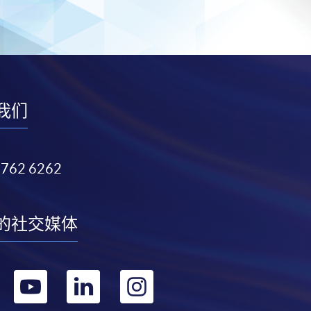
我们
3762 6262
的社交媒体
转
转
转
转