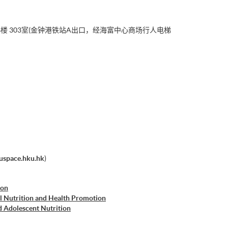
楼 303室(金钟港铁站A出口，经海富中心商场行人电梯
uspace.hku.hk
)
ion
al Nutrition and Health Promotion
d Adolescent Nutrition
 Food and Nutrition