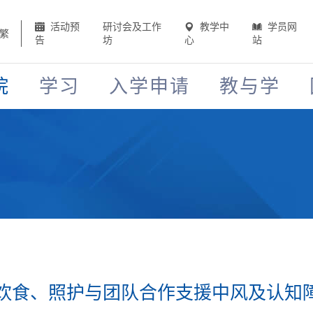
活动预
研讨会及工作
教学中
学员网
繁
告
坊
心
站
院
学习
入学申请
教与学
饮食、照护与团队合作支援中风及认知