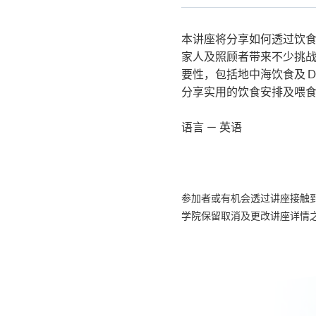
Certificate for Module (Integ
关
Rehabilitation Course)
课
證書 (單元 : 腦部及精神健康營
程
本讲座将分享如何透过饮
家人及照顾者带来不少挑
要性，包括地中海饮食及 
分享实用的饮食安排及喂
语言 － 英语
参加者或有机会透过讲座接触
学院保留取消及更改讲座详情