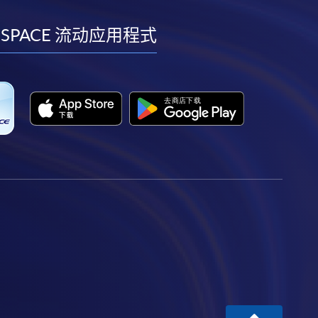
到
到
到
到
facebook
youtube
linkedin
instagram
 SPACE 流动应用程式