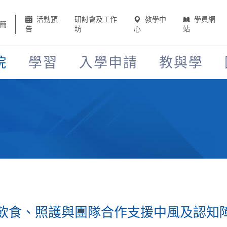
活動預
研討會及工作
教學中
學員網
簡
告
坊
心
站
院
學習
入學申請
教與學
飲食、照護與團隊合作支援中風及認知