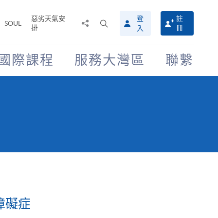
惡劣天氣安
登
註
分
打
SOUL
排
冊
入
享
開
至
搜
尋
國際課程
服務大灣區
聯繫
介
面
障礙症