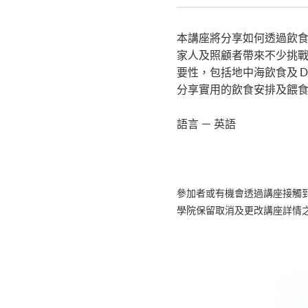
Certificate for Module (Integ
關
Rehabilitation Course)
課
證書 (單元 : 腦部及精神健康營
程
本講座將分享如何透過飲
家人及照顧者帶來不少挑
要性，包括地中海飲食及 
分享實用的飲食安排及餵
語言 － 英語
參加者或有機會透過講座接觸
學院保留取消及更改講座詳情