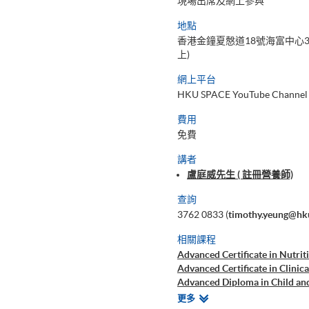
現場出席及網上參與
地點
香港金鐘夏慤道18號海富中心3
上)
網上平台
HKU SPACE YouTube Channel
費用
免費
講者
盧庭威先生 ( 註冊營養師)
查詢
3762 0833 (
timothy.yeung@hk
相關課程
Advanced Certificate in Nutrit
Advanced Certificate in Clinic
Advanced Diploma in Child an
Bachelor of Science (Honours)
相
更多