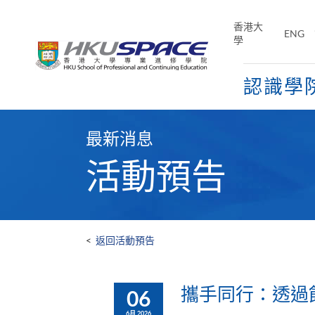
Skip
to
香港大
ENG
main
學
content
認識學
Main
content
最新消息
start
活動預告
<
返回活動預告
攜手同行：透過
06
6月 2026