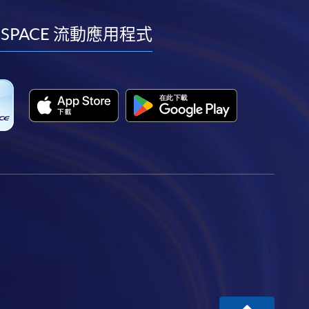
到
到
到
到
facebook
youtube
linkedin
instagram
 SPACE 流動應用程式