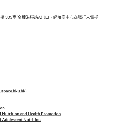
樓 303室(金鐘港鐵站A出口，經海富中心商場行人電梯
uspace.hku.hk
)
ion
al Nutrition and Health Promotion
d Adolescent Nutrition
 Food and Nutrition