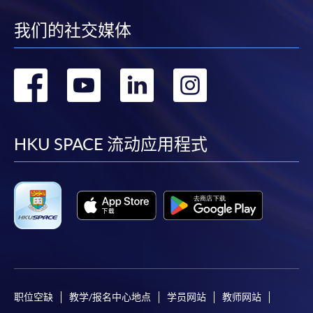
我们的社交媒体
转
转
转
转
到
到
到
到
facebook
youtube
linkedin
instag
HKU SPACE 流动应用程式
职位空缺
教学/报名中心地点
学员网站
教师网站