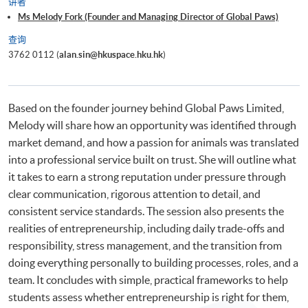
讲者
Ms Melody Fork (Founder and Managing Director of Global Paws)
查询
3762 0112 (
alan.sin@hkuspace.hku.hk
)
Based on the founder journey behind Global Paws Limited,
Melody will share how an opportunity was identified through
market demand, and how a passion for animals was translated
into a professional service built on trust. She will outline what
it takes to earn a strong reputation under pressure through
clear communication, rigorous attention to detail, and
consistent service standards. The session also presents the
realities of entrepreneurship, including daily trade-offs and
responsibility, stress management, and the transition from
doing everything personally to building processes, roles, and a
team. It concludes with simple, practical frameworks to help
students assess whether entrepreneurship is right for them,