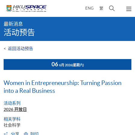
Skip
打
ENG
繁
to
弹
main
开
出
Main
content
搜
主
最新消息
content
菜
寻
活动预告
start
单
介
面
<
返回活动预告
06
6月 2026
(星期六)
Women in Entrepreneurship: Turning Passion
into a Real Business
活动系列
2026 开放日
相关学科
社会科学
分享
列印