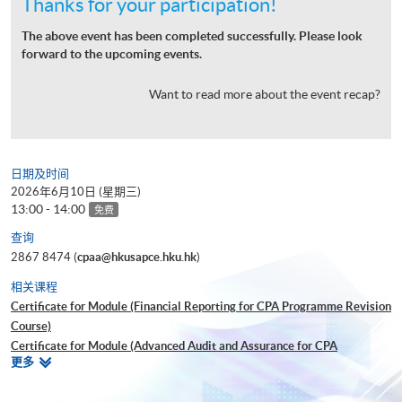
Thanks for your participation!
The above event has been completed successfully. Please look
forward to the upcoming events.
Want to read more about the event recap?
日期及时间
2026年6月10日 (星期三)
13:00 - 14:00
免费
查询
2867 8474 (
cpaa@hkusapce.hku.hk
)
相关课程
Certificate for Module (Financial Reporting for CPA Programme Revision
Course)
Certificate for Module (Advanced Audit and Assurance for CPA
相
更多
Programme Revision Course)
关
Certificate for Module (Global Strategy and Leadership for CPA
课