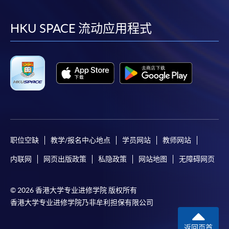
到
到
到
到
facebook
youtube
linkedin
instag
HKU SPACE 流动应用程式
职位空缺
教学/报名中心地点
学员网站
教师网站
内联网
网页出版政策
私隐政策
网站地图
无障碍网页
© 2026 香港大学专业进修学院 版权所有
香港大学专业进修学院乃非牟利担保有限公司
返回页首