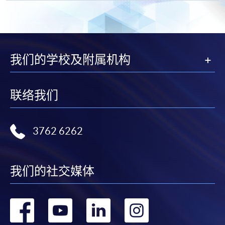
Programme Revision Course)
程
Certificate for Module (Financial Risk Management for CPA Programme
Revision Course)
Certificate for Module (Strategic Management Accounting for CPA
Programme Revision Course)
我们的学校及附属机构
Certificate for Module (Ethics and Governance for CPA Programme
Revision Course)
Certificate for Module (Digital Finance for CPA Programme Revision
Course)
联络我们
3762 6262
我们的社交媒体
转
转
转
转