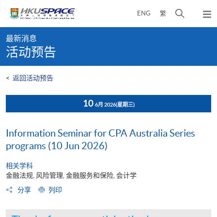
Skip
打
ENG
繁
to
弹
main
开
出
Main
content
搜
主
最新消息
content
菜
寻
活动预告
start
单
介
面
<
返回活动预告
10
6月 2026
(星期三)
Information Seminar for CPA Australia Series
programs (10 Jun 2026)
相关学科
金融法规, 风险管理, 金融服务和保险, 会计学
分享
列印