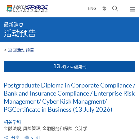
Skip
打
ENG
繁
to
弹
main
开
出
Main
content
搜
主
最新消息
content
菜
寻
活动预告
start
单
介
面
<
返回活动预告
13
7月 2026
(星期一)
Postgraduate Diploma in Corporate Compliance /
Bank and Insurance Compliance / Enterprise Risk
Management/ Cyber Risk Managment/
PGCertificate in Business (13 July 2026)
相关学科
金融法规, 风险管理, 金融服务和保险, 会计学
分享
列印