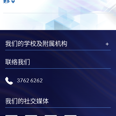
相
更多
Postgraduate Diploma in Cyber Risk Management
关
Postgraduate Certificate in Business Forensics
课
程
我们的学校及附属机构
联络我们
3762 6262
我们的社交媒体