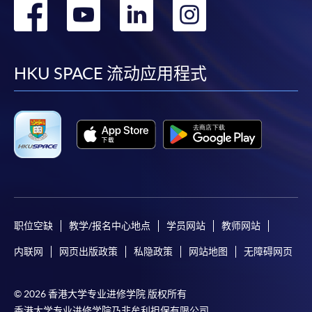
转
转
转
转
到
到
到
到
facebook
youtube
linkedin
instag
HKU SPACE 流动应用程式
职位空缺
教学/报名中心地点
学员网站
教师网站
内联网
网页出版政策
私隐政策
网站地图
无障碍网页
© 2026 香港大学专业进修学院 版权所有
香港大学专业进修学院乃非牟利担保有限公司