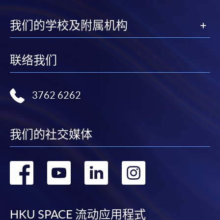
我们的学校及附属机构
联络我们
3762 6262
我们的社交媒体
转
转
转
转
到
到
到
到
facebook
youtube
linkedin
instag
HKU SPACE 流动应用程式