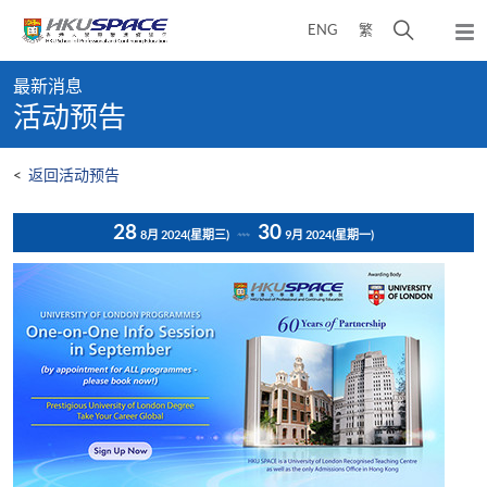
Skip
打
ENG
繁
to
弹
main
开
出
Main
content
搜
主
最新消息
content
菜
寻
活动预告
start
单
介
面
<
返回活动预告
28
30
8月 2024
(星期三)
9月 2024
(星期一)