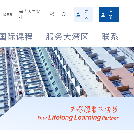
恶劣天气安
登
注
分
打
SOUL
排
册
入
享
开
至
搜
寻
国际课程
服务大湾区
联系
介
面