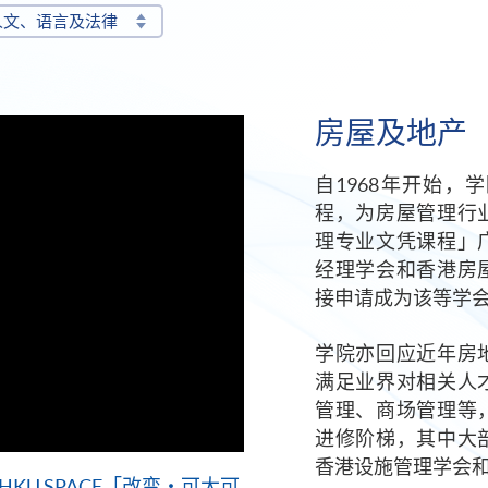
人文、语言及法律
房屋及地产
自1968年开始
程，为房屋管理行
理专业文凭课程」
经理学会和香港房
接申请成为该等学
学院亦回应近年房
满足业界对相关人
管理、商场管理等
进修阶梯，其中大
香港设施管理学会
U SPACE「改变・可大可