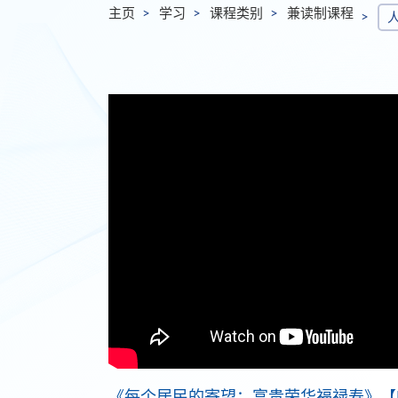
主页
学习
课程类别
兼读制课程
《每个居民的寄望：富贵荣华福禄寿》【HK