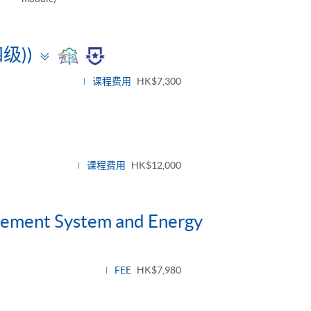
Toggle
级))
panel
课程费用
HK$7,300
le
l
课程费用
HK$12,000
gement System and Energy
FEE
HK$7,980