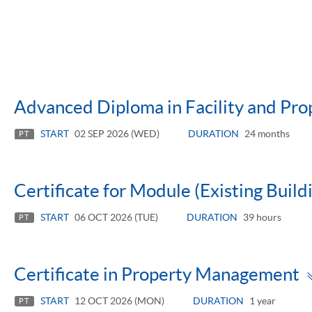
Advanced Diploma in Facility and P
START
02 SEP 2026 (WED)
DURATION
24 months
PT
Certificate for Module (Existing Build
START
06 OCT 2026 (TUE)
DURATION
39 hours
PT
Certificate in Property Management
START
12 OCT 2026 (MON)
DURATION
1 year
PT