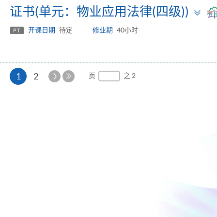
T
证书(单元：物业应用法律(四级))
p
开课日期
待定
修业期
40小时
PT
本
下
1
2
页
之 2
一
最
页
页
后
一
页