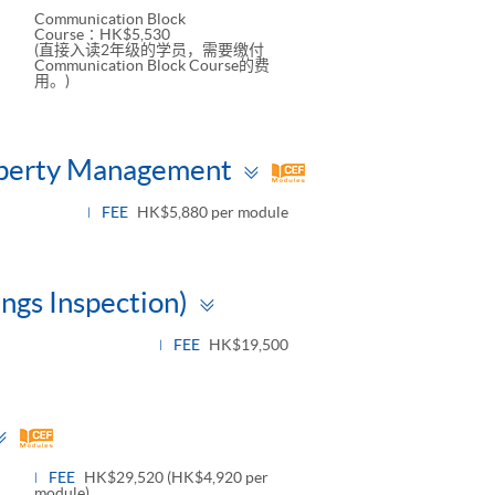
Communication Block
Course∶HK$5,530
(直接入读2年级的学员，需要缴付
Communication Block Course的费
用。)
Toggle
roperty Management
panel
FEE
HK$5,880 per module
Toggle
ings Inspection)
panel
FEE
HK$19,500
Toggle
panel
FEE
HK$29,520 (HK$4,920 per
module)