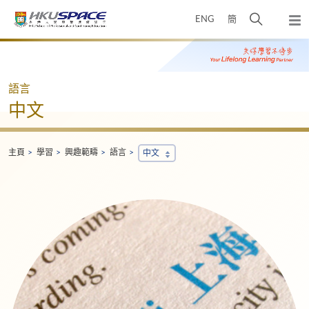
Skip
打
ENG
簡
to
彈
main
開
出
Main
content
搜
主
content
選
尋
start
單
介
語言
面
中文
主頁
學習
興趣範疇
語言
中文