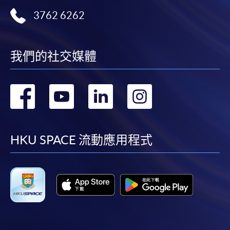
3762 6262
我們的社交媒體
轉
轉
轉
轉
到
到
到
到
facebook
youtube
linkedin
instag
HKU SPACE 流動應用程式