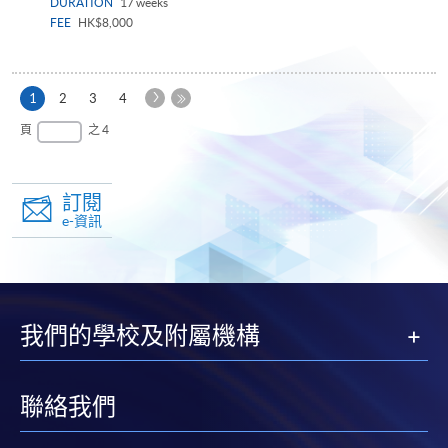
DURATION
17 weeks
FEE
HK$8,000
下
本
1
2
3
4
一
頁
最
頁
之 4
頁
後
一
頁
訂閱
e-資訊
我們的學校及附屬機構
聯絡我們