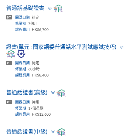
Toggle
普通話基礎證書
panel
開課日期
待定
PT
修業期
7個月
課程費用
HK$6,700
Togg
證書(單元 : 國家語委普通話水平測試應試技巧)
pane
開課日期
待定
PT
修業期
60小時
課程費用
HK$8,400
Toggle
普通話證書(高級)
panel
開課日期
待定
PT
修業期
17個星期
課程費用
HK$12,600
Toggle
普通話證書(中級)
panel