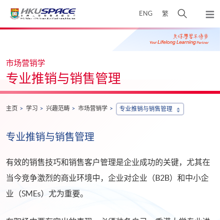
Skip
打
ENG
繁
to
弹
main
开
出
Main
content
搜
主
content
菜
寻
start
单
介
市场营销学
面
专业推销与销售管理
主页
学习
兴趣范畴
市场营销学
专业推销与销售管理
专业推销与销售管理
有效的销售技巧和销售客户管理是企业成功的关键，尤其在
当今竞争激烈的商业环境中，企业对企业（B2B）和中小企
业（SMEs）尤为重要。