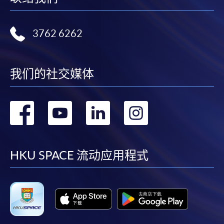
3762 6262
我们的社交媒体
转
转
转
转
到
到
到
到
facebook
youtube
linkedin
instag
HKU SPACE 流动应用程式