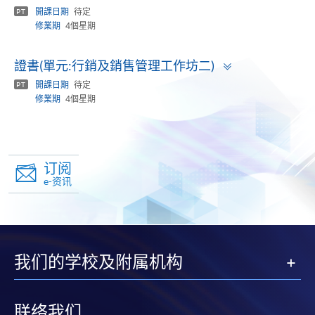
panel
開課日期
待定
PT
修業期
4個星期
Toggle
證書(單元:行銷及銷售管理工作坊二)
panel
開課日期
待定
PT
修業期
4個星期
订阅
e-资讯
我们的学校及附属机构
联络我们