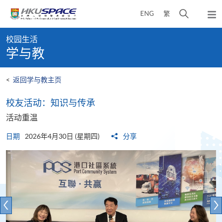
Skip
打
ENG
繁
to
弹
main
开
出
Main
content
搜
主
校园生活
content
菜
寻
学与教
start
单
介
面
<
返回学与教主页
​​校友活动：知识与传承​
活动重温
日期
2026年4月30日 (星期四)
分享