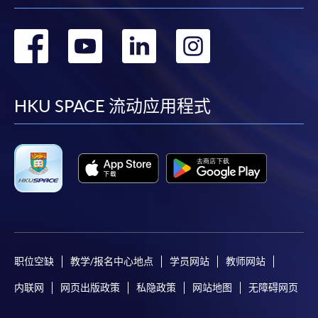
转
转
转
转
到
到
到
到
facebook
youtube
linkedin
instag
HKU SPACE 流动应用程式
职位空缺
教学/报名中心地点
学员网站
教师网站
内联网
网页出版政策
私隐政策
网站地图
无障碍网页