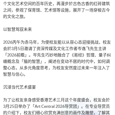
个文化艺术空间的百年历史，再漫步於古色古香的红砖建筑
之间，参观了保育馆、艺术馆等设施，展开了一场穿梭古今
的文化之旅。​
​​以智慧驾驭未来​
​​2026丙午为赤马年，为使校友能以从容心态迎接挑战，校友
会於3月5日邀请了资深传媒及文化工作者岑逸飞先生主讲
「2026前瞻」。岑先生巧妙地融合了​​《易经》哲理、量子纠
缠概念及「猫的智慧」​​，阐述在变动不居的时代中，如何调
整心态，从多元角度思考，为校友安然度过未来一年注入了
智慧与信心。​
​​沉浸当代艺术盛宴​
​​为了让校友亲身感受香港艺术三月这个年度盛会，校友会於
3月25日举办了「Art Central 2026导赏团」。​​在专业导赏员
的介绍下，​​校友们细心欣赏充满创意的画作及雕塑，了解其