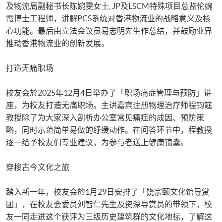
及物流局副秘书长陈婉雯女士, JP及LSCM特殊项目总监伦婉
霞博士工程师，讲解PCS系统对香港物流业的战略意义及核
心功能。最后由立法会议员易志明先生作总结，​​并鼓励业界
推动香港物流业的创新发展​​。​
打造无痛职场
​​校友会於2025年12月4日举办了「职场痛症管理与预防」讲
座，为校友打造无痛职场。主讲嘉宾注册物理治疗师程钧筵
教授除了为大家深入剖析办公室常见痛症的成因、预防策
略，同时示范简单易做的纾缓动作。在问答环节中，程教授
逐一给予校友们专业建​​议，为参与者送上健康锦囊。​
​​穿梭古今文化之旅​
​​踏入新一年，校友会於1月29日安排了「饶宗颐文化馆导赏
团」，在校友会委员刘智仁先生及资深导赏员的带领下，校
友一同走进这个获评为三级历史建筑群的文化地标，了解这