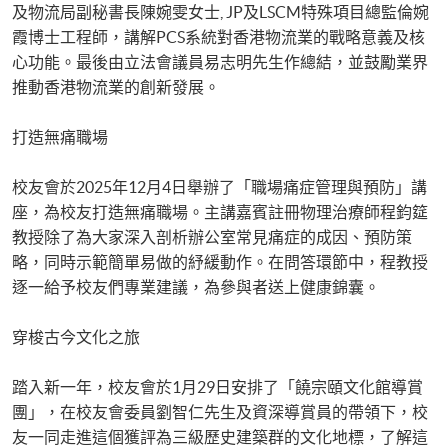
及物流局副秘書長陳婉雯女士, JP及LSCM特殊項目總監倫婉
霞博士工程師，講解PCS系統對香港物流業的戰略意義及核
心功能。最後由立法會議員易志明先生作總結，​​並鼓勵業界
推動香港物流業的創新發展​​。​
打造無痛職場
​​校友會於2025年12月4日舉辦了「職場痛症管理與預防」講
座，為校友打造無痛職場。主講嘉賓註冊物理治療師程鈞筵
教授除了為大家深入剖析辦公室常見痛症的成因、預防策
略，同時示範簡單易做的紓緩動作。在問答環節中，程教授
逐一給予校友們專業建​​議，為參與者送上健康錦囊。​
​​穿梭古今文化之旅​
​​踏入新一年，校友會於1月29日安排了「饒宗頤文化館導賞
團」，在校友會委員劉智仁先生及資深導賞員的帶領下，校
友一同走進這個獲評為三級歷史建築群的文化地標，了解這