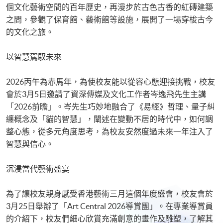
個文化藝術空間的百年歷史，再漫步於古色古香的紅磚建築
之間，參觀了保育館、藝術館等設施，展開了一場穿梭古今
的文化之旅。​
​​以智慧駕馭未來​
​​2026丙午為赤馬年，為使校友能以從容心態迎接挑戰，校友
會於3月5日邀請了資深傳媒及文化工作者岑逸飛先生主講
「2026前瞻」。岑先生巧妙地融合了​​《易經》哲理、量子糾
纏概念及「貓的智慧」​​，闡述在變動不居的時代中，如何調
整心態，從多元角度思考，為校友安然度過未來一年注入了
智慧與信心。​
​​沉浸當代藝術盛宴​
​​為了讓校友親身感受香港藝術三月這個年度盛會，校友會於
3月25日舉辦了「Art Central 2026導賞團」。​​在專業導賞員
的介紹下，​​校友們細心欣賞充滿創意的畫作及雕塑，了解其