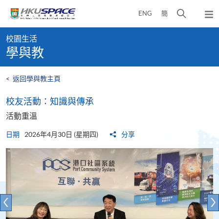
Skip
打
ENG
簡
to
彈
main
開
出
Main
content
搜
主
校園生活
content
選
尋
學與教
start
單
介
面
<
返回學與教主頁
​​校友活動：知識與傳承​
活動重溫
日期
2026年4月30日 (星期四)
分享