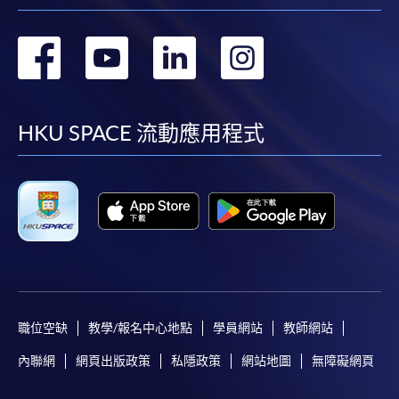
轉
轉
轉
轉
到
到
到
到
facebook
youtube
linkedin
instag
HKU SPACE 流動應用程式
職位空缺
教學/報名中心地點
學員網站
教師網站
內聯網
網頁出版政策
私隱政策
網站地圖
無障礙網頁