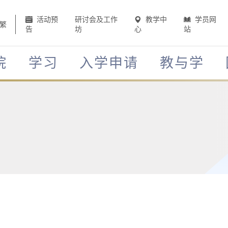
活动预
研讨会及工作
教学中
学员网
繁
告
坊
心
站
院
学习
入学申请
教与学