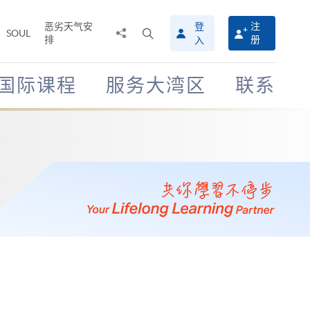
恶劣天气安
登
注
分
打
SOUL
排
册
入
享
开
至
搜
寻
国际课程
服务大湾区
联系
介
面