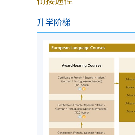
衔接途径
港大保良何鸿燊社区书院
升学阶梯