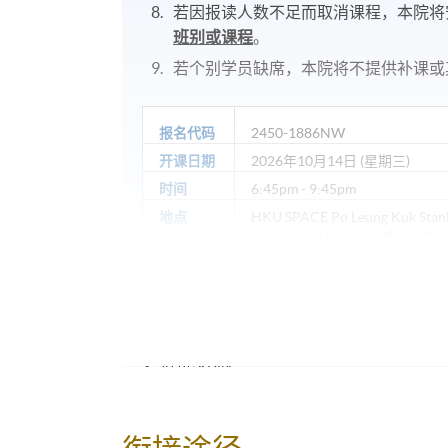
若因报读人数不足而取消课程，本院将
班别或课程
。
若个别学员缺席，本院将不提供补课或
报名代码
2450-1886NW
开课日期
2026年10月14日 (星期三)
时间
6:45pm - 9:45pm
地点
HKU SPACE Po Leung Kuk Stan
Campus, 66 Leighton Road, Cau
修业期
10 讲
每讲3小时
地点