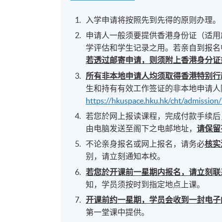
入学申请将按照先到先得的原则办理。
申请人一般须要提供香港身份证（适用
学评估和学生记录之用。若亲自到报名
若透过邮寄申请，则须附上香港身分证
所有非本地申请人均须取得香港特别行
生和持有有效工作签证的非本地申请人
https://hkuspace.hku.hk/cht/admission
若您於网上报读课程，完成付款手续后
由电脑发送至阁下之电邮地址，
请保留
不论亲身报名或网上报名，请务必
核实
别，请立刻通知本校。
若您於开课前一星期内报名，请立刻联
知，学员须按时到指定地点上课。
开课前约一星期，学员会收到一封电子
第一堂课中提供。