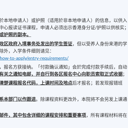
於本地申请人）或护照（适用於非本地申请人）的信息，以供入
中心报读证书课程，申请人必须出示香港身分证/护照以供核实
或护照的副本。
政区政府入境事务处发出的学生签证
，但以受养人身份来港的学
除外，入学条件细则请见：
/how-to-apply/entry-requirements/
，报名方获接纳。「付款确认通知」会於完成付款手续后，自动
有关之通知电邮，并自行到各区报名中心向职员索取正式收据
；
清楚课程报名代码，上课时间及地点
后才报名；若发现报错班
系本部门以作跟进
。除课程资料更改外，本院将不会另发上课通
邮件，其中包含详细的课程安排和重要事项
，所有课程材料将在