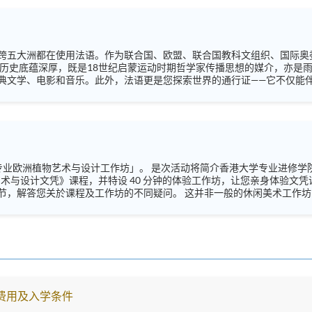
跨五大洲都在使用法语。作为联合国、欧盟、联合国教科文组织、国际奥
典文学、电影和音乐。此外，法语更是您探索世界的通行证——它不仅能
是法国文化的忠实爱好者，都诚邀您报名参与本次讲座！我们资深且
带您轻松掌握基础而实用的法文短语，并分享独特的法式文化小贴士，带
日与您相见！À bientôt! 语言 ：法语及英语 Instagram: https://www.instagram.com/hkuspace_french
香港大学专业进修学院(HKU SPACE)与西欧花艺专业学院(Institut de
洲植物艺术与设计文凭》课程，并特设 40 分钟的体验工作坊，让您亲身体验
疑问。 这并非一般的休闲美术工作坊，而是一节结构严谨的体验课程，旨在让您具体
有限，请立即报名。 语言 ：粤语、辅以英语 Instagram:
n_hkuspace/ Facebook: https://www.facebook.com/hkuspace.european 
anhkuspace7078
费用及入学条件