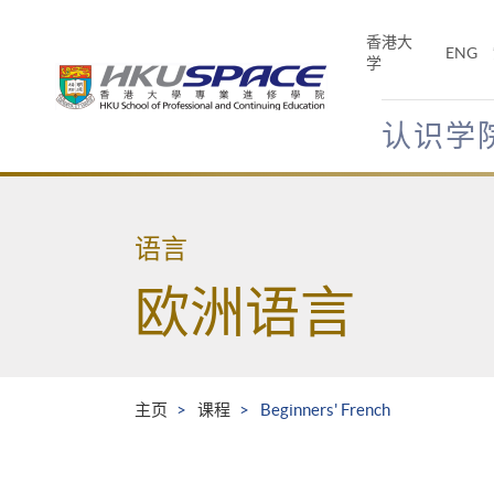
Skip
to
香港大
ENG
main
学
content
认识学
Main
content
start
语言
欧洲语言
主页
课程
Beginners' French