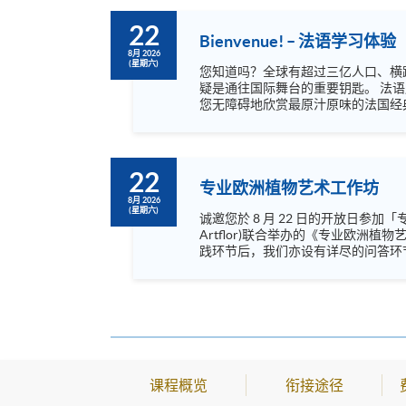
22
Bienvenue! – 法语学习体验
8月 2026
(星期六)
您知道吗？全球有超过三亿人口、横
疑是通往国际舞台的重要钥匙。 法语历史底蕴深厚，既是18世纪启蒙运动时期哲学家传播思想的媒介，亦是雨果与莫里哀等文学巨擘的母语。掌握法语，能让
您无障碍地欣赏最原汁原味的法国经
大、瑞士、比利时及卢森堡等法语国家留学或旅游开辟新可能。 不论您是法语初学者，还
专业的导师将透过轻松有趣的互动，
22
专业欧洲植物艺术工作坊
8月 2026
(星期六)
诚邀您於 8 月 22 日的开放日参加「专业欧洲植物艺术与设计工作坊」。 是次活动将简介
Artflor)联合举办的《专业欧
践环节后，我们亦设有详尽的问答环节，解答您关於课程及工作坊的不同
了解及亲身体验文凭级别的植物艺术专业培训。工作坊名额
https://www.instagram.com/europea
https://www.youtube.com/@europe
课程概览
衔接途径