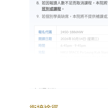
若因報讀人數不足而取消課程，本院將
班別或課程
。
若個別學員缺席，本院將不提供補課或
報名代碼
2450-1886NW
開課日期
2026年10月14日 (星期三)
時間
6:45pm - 9:45pm
地點
HKU SPACE Po Leung Kuk Stan
Campus, 66 Leighton Road, Cau
修業期
10 講
每講3小時
地點