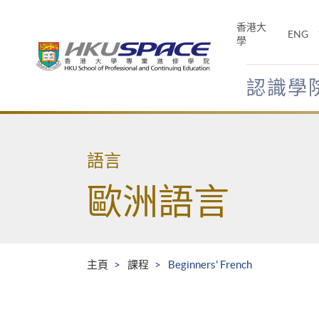
Skip
to
香港大
ENG
main
學
content
認識學
Main
content
start
語言
歐洲語言
主頁
課程
Beginners' French