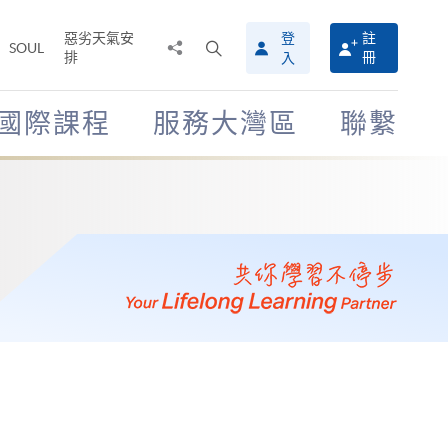
惡劣天氣安
登
註
分
打
SOUL
排
冊
入
享
開
至
搜
尋
國際課程
服務大灣區
聯繫
介
面