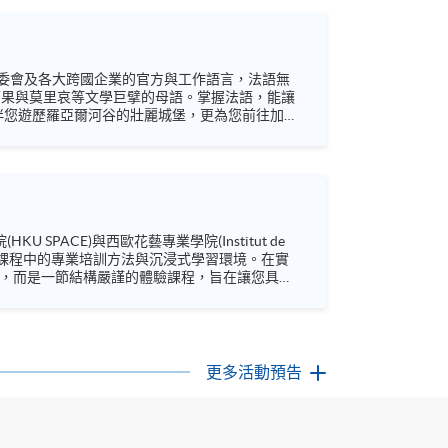
委會及各大跨國企業的官方與工作語言，法語無
伴您遊歷羅亞爾河谷的壯麗城堡，更為您前往加拿
您領略法語世界的無限魅力。 名額有限，期待當
/ (法語) Facebook: https://www.facebook.co...
文憑課程中的專業培訓方法與沉浸式學習環境。在實
YouTube:
更多活動預告