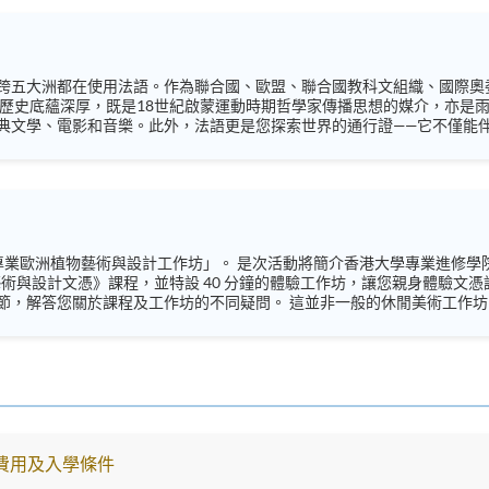
跨五大洲都在使用法語。作為聯合國、歐盟、聯合國教科文組織、國際奧
典文學、電影和音樂。此外，法語更是您探索世界的通行證——它不僅能
是法國文化的忠實愛好者，都誠邀您報名參與本次講座！我們資深且
帶您輕鬆掌握基礎而實用的法文短語，並分享獨特的法式文化小貼士，帶
日與您相見！À bientôt! 語言 ：法語及英語 Instagram: https://www.instagram.com/hkuspace_french
香港大學專業進修學院(HKU SPACE)與西歐花藝專業學院(Institut de
洲植物藝術與設計文憑》課程，並特設 40 分鐘的體驗工作坊，讓您親身體驗
疑問。 這並非一般的休閒美術工作坊，而是一節結構嚴謹的體驗課程，旨在讓您具體
有限，請立即報名。 語言 ：粵語、輔以英語 Instagram:
n_hkuspace/ Facebook: https://www.facebook.com/hkuspace.european 
anhkuspace7078
費用及入學條件