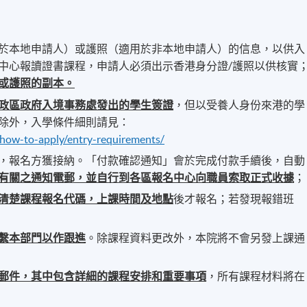
於本地申請人）或護照（適用於非本地申請人）的信息，以供入
中心報讀證書課程，申請人必須出示香港身分證/護照以供核實
或護照的副本。
政區政府入境事務處發出的學生簽證
，但以受養人身份來港的學
除外，入學條件細則請見：
/how-to-apply/entry-requirements/
，報名方獲接納。「付款確認通知」會於完成付款手續後，自動
有關之通知電郵，並自行到各區報名中心向職員索取正式收據
；
清楚課程報名代碼，上課時間及地點
後才報名；若發現報錯班
繫本部門以作跟進
。除課程資料更改外，本院將不會另發上課通
郵件，其中包含詳細的課程安排和重要事項
，所有課程材料將在