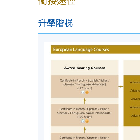
銜接途徑
港大保良何鴻燊社區書院
升學階梯