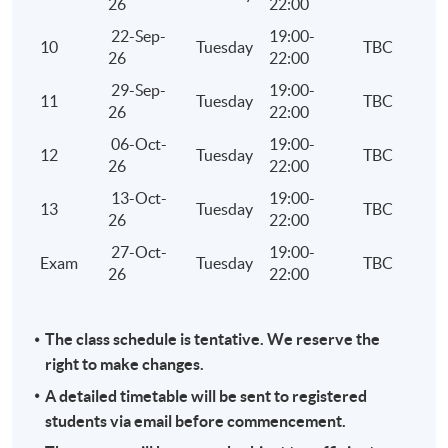
26
22:00
現時接受報名
22-Sep-
19:00-
10
Tuesday
TBC
26
22:00
29-Sep-
19:00-
11
Tuesday
TBC
26
22:00
06-Oct-
19:00-
12
Tuesday
TBC
26
22:00
13-Oct-
19:00-
13
Tuesday
TBC
26
22:00
27-Oct-
19:00-
Exam
Tuesday
TBC
26
22:00
The class schedule is tentative. We reserve the
right to make changes.
A detailed timetable will be sent to registered
students via email before commencement.