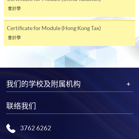
申請人可使用以下方式繳交報名費或課程費用:
會計學
繳費靈網上服務
- 申請人須先開立繳費靈戶口及設
定繳費靈網上密碼。有關如何申請繳費靈戶口及密
Certificate for Module (Hong Kong Tax)
碼，請瀏覽繳費靈網址
http://www.ppshk.com
。
會計學
*信用咭網上繳費服務
- 申請人可以 VISA 或
Mastercard（包括「香港大學專業進修學院
Mastercard卡」）繳付學費。
*香港大學專業進修學院Mastercard卡
持有人如欲享用十個
我们的学校及附属机构
月免息分期付款優惠，必須親臨本學院設有報名服務的教
學中心作付款安排。
联络我们
如欲了解如何於網上報讀新課程及繳費，請瀏覽網上
申請/報讀指南 :
3762 6262
-
短期課程