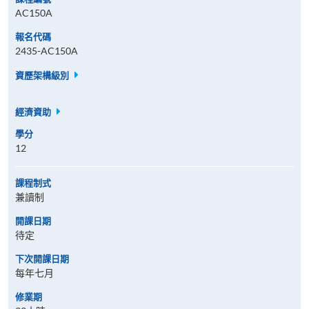
AC150A
報名代碼
2435-AC150A
資歷架構級別
經濟資助
學分
12
課程制式
兼讀制
開課日期
待定
下次開課日期
每年七月
修業期