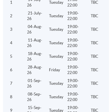
1
Tuesday
TBC
26
22:00
評核及學銜
21-July-
19:00-
2
Tuesday
TBC
學員符合下列所有要求，將可按香港大學體制，經香港
26
22:00
院頒授「證書(單元 : 中國稅法)」：
04-Aug-
19:00-
3
Tuesday
TBC
26
22:00
出席率達70%或以上；及
通過所有評核並取得合格成績
11-Aug-
19:00-
4
Tuesday
TBC
26
22:00
18-Aug-
19:00-
評核類別
內容
5
Tuesday
TBC
26
22:00
考試
3小時筆試，包括計算題及文字題
28-Aug-
19:00-
6
Friday
TBC
26
22:00
01-Sep-
19:00-
7
Tuesday
TBC
26
22:00
08-Sep-
19:00-
8
Tuesday
TBC
26
22:00
報名代碼
2435-AC150A
15-Sep-
19:00-
9
Tuesday
TBC