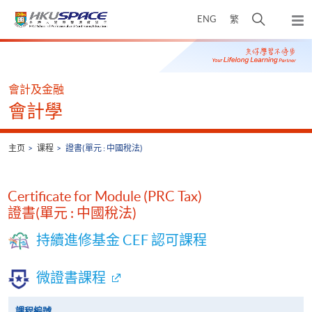
Skip
打
ENG
繁
to
弹
main
开
出
Main
content
搜
主
content
菜
寻
start
单
介
會計及金融
面
會計學
主页
课程
證書(單元 : 中國稅法)
Certificate for Module (PRC Tax)
證書(單元 : 中國稅法)
持續進修基金 CEF 認可課程
微證書課程
課程編號