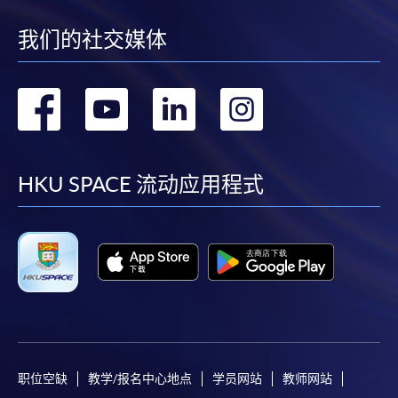
-
個別學歷頒授課程
我们的社交媒体
報讀同一學歷頒授課程內其他單元
转
转
转
转
個別課程為須報讀同一學歷頒授課程及其他單元或繳
到
到
到
到
交下期學費的學員，提供網上服務，如學員就讀的課
程設有此服務，課程負責人會通知學員有關程序。
facebook
youtube
linkedin
instag
HKU SPACE 流动应用程式
網上支付可通過「繳費靈」(PPS) (不適用於手機)、
VISA 或 Mastercard、「微信支付」(Online WeChat
Pay) 、「支付寶」(Online Alipay) 或 「轉數快」(FPS)
繳付學費。
親身報名/郵遞
职位空缺
教学/报名中心地点
学员网站
教师网站