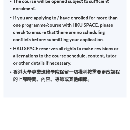
The course will be opened subject to sufficient
enrolment.
If you are applying to / have enrolled for more than
one programme/course with HKU SPACE, please
check to ensure that there are no scheduling
conflicts before submitting your application.
HKU SPACE reserves all rights to make revisions or
alternations to the course schedule, content, tutor
or other details if necessary.
香港大學專業進修學院保留一切權利按需要更改課程
的上課時間、內容、導師或其他細節。