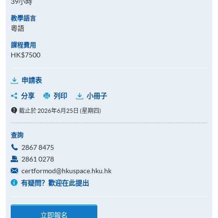
39小時
教學語言
粵語
課程費用
HK$7500
申請表
分享
列印
小冊子
截止於 2026年6月25日 (星期四)
查詢
2867 8475
2861 0278
certformod@hkuspace.hku.hk
有疑問？歡迎在此提出
立即報名