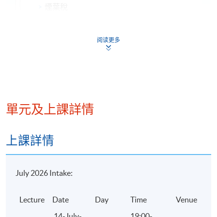
煙葉稅
稅收徵管
稅收徵收管理法概述
阅读更多
稅務管理
稅款徵收
稅務檢查
法律責任
單元及上課詳情
納稅評估管理方法
納稅擔保試行辦法
上課詳情
納稅人、扣繳義務人和稅務代理人的義務和權利
July 2026 Intake:
Lecture
Date
Day
Time
Venue
14-July-
19:00-