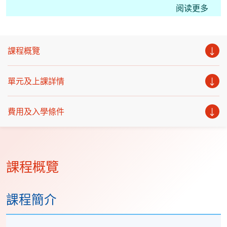
CM(Hong Kong Tax); students may apply for the
阅读更多
Certificate in Professional Practice (Tax Advisory)
under the HKU SPACE Microcredentials Scheme.
With CEF Reimbursement, students only need to pay
課程概覽
20% of the course fee.
This course facilitates students for the Hong Kong
單元及上課詳情
Taxation Institute (HKTI) exam. Starting from the
2023 CTA Examination, candidates can apply for a
費用及入學條件
subject certificate for Paper 2 “Hong Kong Tax”, Paper
3 “International Tax” and Paper 4 “PRC Tax”."
課程概覽
課程簡介