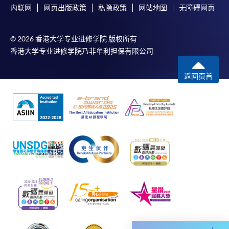
報讀新課程
内联网
网页出版政策
私隐政策
网站地图
无障碍网页
凡以「先到先得」為取錄方式的課程，請填妥
© 2026 香港大学专业进修学院 版权所有
SF26報名表，親往
報名中心
或以郵遞方式連同學
香港大学专业进修学院乃非牟利担保有限公司
費以及所需證明文件呈交。
返回页首
[
下載報名表SF26
]
申請學歷頒授及專業課程可能需要其他資料，報名
表可向報名中心或有關課程負責人索取。填妥申請
表格後，請連同報名費/學費以及所需證明文件親
往報名中心或以郵遞方式遞交。
報讀同一學歷頒授課程內其他單元
​學院為學歷頒授課程特設「註冊及學費通知」，適