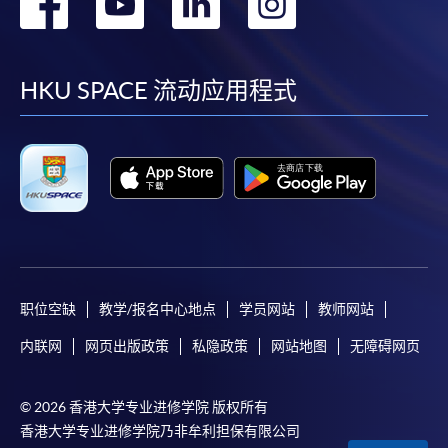
转
转
转
转
每张收据申请费用为港币30 元。支票抬头注明「香
到
到
到
到
港大学专业进修学院」。
facebook
youtube
linkedin
instag
HKU SPACE 流动应用程式
职位空缺
教学/报名中心地点
学员网站
教师网站
内联网
网页出版政策
私隐政策
网站地图
无障碍网页
© 2026 香港大学专业进修学院 版权所有
香港大学专业进修学院乃非牟利担保有限公司