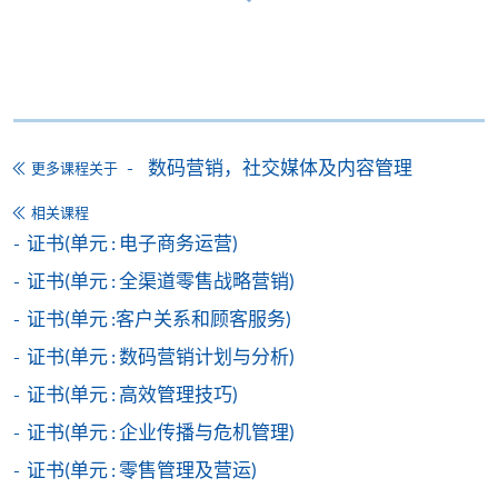
申请
数码营销，社交媒体及内容管理
更多课程关于
网上报名
立即报名
相关课程
证书(单元 : 电子商务运营)
申请表
下载申请表
证书(单元 : 全渠道零售战略营销)
报名办法
证书(单元 :客户关系和顾客服务)
付款方法
证书(单元 : 数码营销计划与分析)
1. 现金、「易办事」（EPS）、微信支付
(WeChat Pay) 或支付宝(Alipay)
证书(单元 : 高效管理技巧)
申请人可亲临学院任何一所报名中心，以现金、「易
证书(单元 : 企业传播与危机管理)
办事」、微信支付（WeChat Pay）或支付宝
证书(单元 : 零售管理及营运)
（Alipay） 缴付学费。