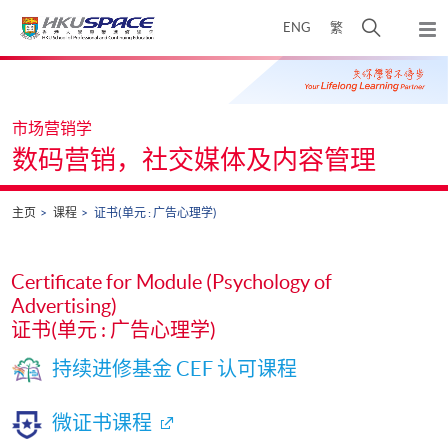
Skip
打
ENG
繁
to
弹
main
开
出
Main
content
搜
主
content
菜
寻
start
单
介
市场营销学
面
数码营销，社交媒体及内容管理
主页
课程
证书(单元 : 广告心理学)
Certificate for Module (Psychology of
Advertising)
证书(单元 : 广告心理学)
持续进修基金 CEF 认可课程
微证书课程