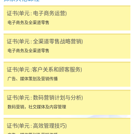
享有十个月免息分期付款优惠，惟课程申请人必须为
信用卡持有人。详情请向学院报名中心职员查询。
证书(单元 : 电子商务运营)
电子商务及全渠道零售
4. 网上缴费服务
大部份公开招生的课程（以先到先得形式报名）及个
证书(单元 : 全渠道零售战略营销)
别学历颁授课程提供网上报名/注册服务，申请人可在
电子商务及全渠道零售
网上使用「缴费灵」（不适用於手机）、VISA或
Mastercard缴付有关课程的报名费或学费。除上述支
付方式之外，如就读学历颁授课程设有网上服务，学
证书(单元 :客户关系和顾客服务)
员亦可以微信支付（Online WeChat Pay）、支付宝
广告、媒体策划及营销传播
（Online Alipay）或转数快（FPS）缴付学费，详情请
参阅
报名办法 -
网上报名服务
。
证书(单元 : 数码营销计划与分析)
注意事项:
数码营销，社交媒体及内容管理
证书(单元 : 高效管理技巧)
如报读课程将在五个工作天内开课，为免邮递延误报
名程序，建议申请人亲身到学院报名中心报名，并避