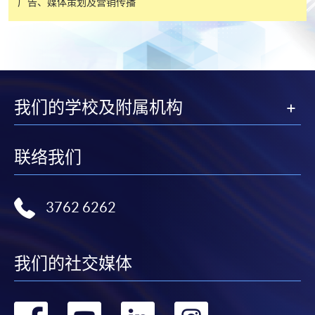
广告、媒体策划及营销传播
免使用支票付款。
除由学院裁定的特殊情况（例如课程因报名人数不足
而取消）之外，一切已缴费用概不退还。如获学院批
准退还款项，以现金、易办事、微信支付、支付宝、
支票或缴费灵（只限网上付款）方式缴交之款项，将
我们的学校及附属机构
以支票退款；以信用卡缴交之款项，退款将直接退还
到支付款项时使用的信用卡户口。
联络我们
除本学院网页所列明的学费外，个别课程或有其他额
外收费，详情请联络有关学科职员。
学费及学额不得转让他人。一经取录，学员不得转读
3762 6262
其他课程，惟学院对特殊情况，可酌情处理。转读申
请一经批准，学员须缴付港币120元手续费。
学院对邮递失误而遗失的支票或本票、付款收据或个
我们的社交媒体
人资料，概不负责。
若学员有意申请付款证明书，请把填妥之申请表、贴
上足够邮资的回邮信封、连同划线支票交回本学院。