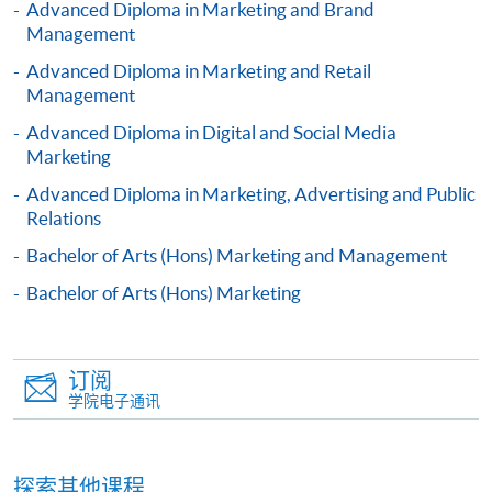
Advanced Diploma in Marketing and Brand
Management
2. 支票或银行本票
Advanced Diploma in Marketing and Retail
如以划线支票或银行本票缴付，抬头请注明「香港大
Management
学专业进修学院」。支票背面请写上课程名称及申请
人姓名。 阁下可：
Advanced Diploma in Digital and Social Media
Marketing
Advanced Diploma in Marketing, Advertising and Public
亲临学院各报名中心递交划线支票、报名表格及有关
Relations
证明文件；
Bachelor of Arts (Hons) Marketing and Management
或可将上述文件一并寄交各报名中心，信封上请注明
「报读课程」，惟学院对邮递失误而遗失的支票及个
Bachelor of Arts (Hons) Marketing
人资料概不负责。
3. VISA / Mastercard
订阅
申请人可亲临学院任何一所报名中心，以 VISA 或
学院电子通讯
Mastercard（包括「香港大学专业进修学院
Mastercard卡」）缴付学费。香港大学专业进修学院
Mastercard卡持有人，如报读课程满港币2,000元，可
探索其他课程