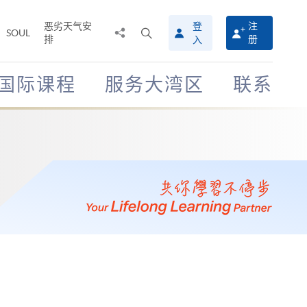
恶劣天气安
登
注
分
打
SOUL
排
册
入
享
开
至
搜
寻
国际课程
服务大湾区
联系
介
面