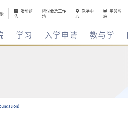
活动预
研讨会及工作
教学中
学员网
繁
告
坊
心
站
院
学习
入学申请
教与学
Foundation)