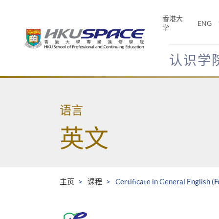
Skip
to
香港大
ENG
main
学
content
认识学
Main
content
start
语言
英文
主页
课程
Certificate in General English (