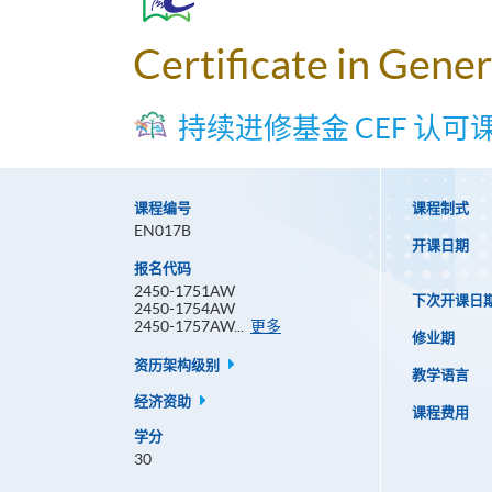
Certificate in Gener
持续进修基金 CEF 认可
课程编号
课程制式
EN017B
开课日期
报名代码
2450-1751AW
下次开课日
2450-1754AW
报
2450-1757AW...
更多
修业期
名
代
资历架构级别
教学语言
码
经济资助
课程费用
学分
30