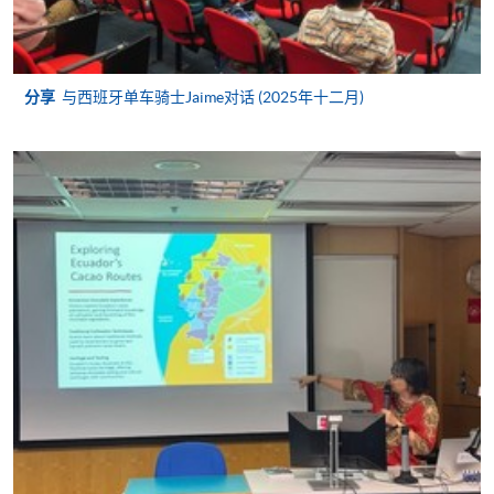
申请
分享
与西班牙单车骑士Jaime对话 (2025年十二月)
申请表
下载申请表
付款方法
1. 现金、「易办事」（EPS）、微信支付
(WeChat Pay) 或支付宝(Alipay)
申请人可亲临学院任何一所报名中心，以现金、「易
办事」、微信支付（WeChat Pay）或支付宝
（Alipay） 缴付学费。
2. 支票或银行本票
如以划线支票或银行本票缴付，抬头请注明「香港大
学专业进修学院」。支票背面请写上课程名称及申请
人姓名。 阁下可：