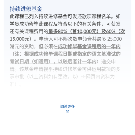
持续进修基金
此课程已列入持续进修基金可发还款项课程名单。如
学员成功修毕此课程及符合以下的有关条件，可获发
还有关课程费用的
最多80%（首10,000元）及60%（次
15,000元）
。申请人可不限次数申领合共最多 25,000
港元的资助，但必须在
成功修毕基金课程后的一年内
（注：根据成功修毕课程日期或指定的语文基准试的
考试日期（如适用），以较后者计一年内
）递交申
请。该基金申请视乎持续进修基金可供运用款项的多
寡审批（以上资料如有更改，以CEF网页内资料为
准）。
课程总成绩合格(50%) 及
阅读更多
达到70%出席率 及
在政府指定的测试组织/代理机构举办的语文基准考
试中取得要求成绩(考试日期必须於课程开始后)，西