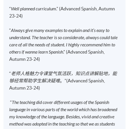
Causeway Bay, Hong Kong.
“
Well planned curriculum
.” (Advanced Spanish, Autumn
现时接受报名
23-24)
“
Always give many examples to explain and it’s easy to
修业期
understand. The teacher is so considerate, always could tale
care of all the needs of student. I highly recommend him to
120小时
others if wanna learn Spanish
.” (Advanced Spanish,
40讲
Autumn 23-24)
每讲3小时
“
老师人格魅力令课堂气氛活跃，知识点讲解贴地，能
地点
够经常帮助学生解决疑难
。”(Advanced Spanish,
港大保良何鸿燊社区书院
Autumn 23-24)
九龙东分校
“
The teaching did cover different usages of the Spanish
language in various parts of the world which has broadened
my knowledge of the language. Besides, vivid and creative
method was adopted in the teaching so that we as students