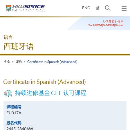
Skip
打
ENG
繁
to
弹
main
开
出
Main
content
搜
主
content
菜
寻
start
单
介
语言
面
西班牙语
主页
课程
Certificate in Spanish (Advanced)
Certificate in Spanish (Advanced)
持续进修基金 CEF 认可课程
课程编号
EU017A
报名代码
2445-2840AW