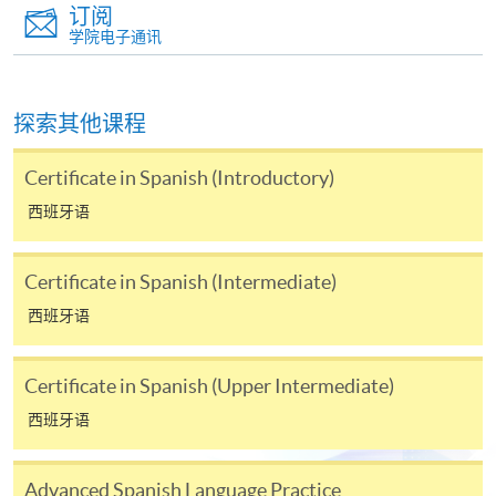
别学历颁授课程提供网上报名/注册服务，申请人可在
订阅
网上使用「缴费灵」（不适用於手机）、VISA或
学院电子通讯
Mastercard缴付有关课程的报名费或学费。除上述支
付方式之外，如就读学历颁授课程设有网上服务，学
员亦可以微信支付（Online WeChat Pay）、支付宝
探索其他课程
（Online Alipay）或转数快（FPS）缴付学费，详情请
参阅
报名办法 -
网上报名服务
。
Certificate in Spanish (Introductory)
西班牙语
注意事项:
Certificate in Spanish (Intermediate)
如报读课程将在五个工作天内开课，为免邮递延误报
西班牙语
名程序，建议申请人亲身到学院报名中心报名，并避
免使用支票付款。
Certificate in Spanish (Upper Intermediate)
除由学院裁定的特殊情况（例如课程因报名人数不足
西班牙语
而取消）之外，一切已缴费用概不退还。如获学院批
准退还款项，以现金、易办事、微信支付、支付宝、
Advanced Spanish Language Practice
支票或缴费灵（只限网上付款）方式缴交之款项，将