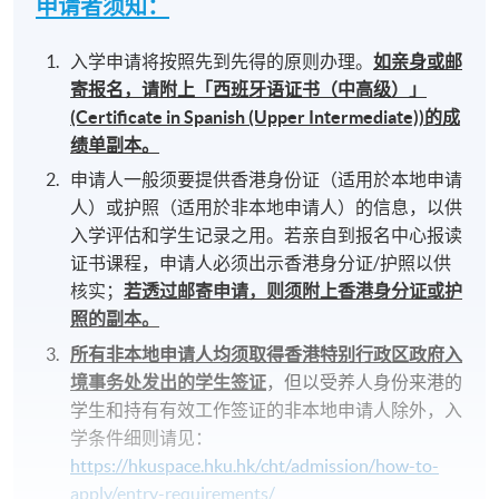
申请者须知：
入学申请将按照先到先得的原则办理。
如亲身或邮
寄报名，请附上「西班牙语证书（中高级）」
(Certificate in Spanish (Upper Intermediate))的成
绩单副本。
申请人一般须要提供香港身份证（适用於本地申请
人）或护照（适用於非本地申请人）的信息，以供
入学评估和学生记录之用。若亲自到报名中心报读
证书课程，申请人必须出示香港身分证/护照以供
核实；
若透过邮寄申请，则须附上香港身分证或护
照的副本。
所有非本地申请人均须取得香港特别行政区政府入
境事务处发出的学生签证
，但以受养人身份来港的
学生和持有有效工作签证的非本地申请人除外，入
学条件细则请见：
https://hkuspace.hku.hk/cht/admission/how-to-
apply/entry-requirements/