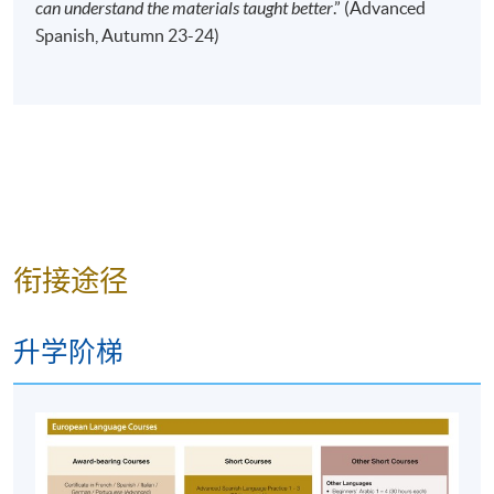
can understand the materials taught better
.” (Advanced
Spanish, Autumn 23-24)
衔接途径
升学阶梯