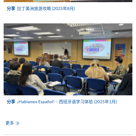
分享
拉丁美洲旅游攻略 (2025年8月)
亲临学院各报名中心递交划线支票、报名表格及有关
证明文件；
或可将上述文件一并寄交各报名中心，信封上请注明
「报读课程」，惟学院对邮递失误而遗失的支票及个
人资料概不负责。
3. VISA / Mastercard
申请人可亲临学院任何一所报名中心，以 VISA 或
Mastercard（包括「香港大学专业进修学院
Mastercard卡」）缴付学费。香港大学专业进修学院
Mastercard卡持有人，如报读课程满港币2,000元，可
享有十个月免息分期付款优惠，惟课程申请人必须为
分享
¡Hablamos Español! – 西班牙语学习体验 (2025年1月)
信用卡持有人。详情请向学院报名中心职员查询。
4. 网上缴费服务
更多
大部份公开招生的课程（以先到先得形式报名）及个