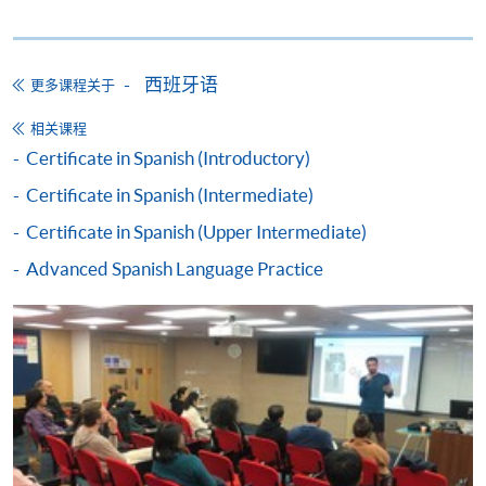
班牙语的基准考试为 DELE (Diploma Español Lengua
Extranjera or Diplomas of Spanish as Foreign
Language)
西班牙语
更多课程关于
持续进修基金申请表、申请要求及程序已详列於政府
相关课程
的官方网页：
www.wfsfaa.gov.hk/cef/
，
一切最新的资
Certificate in Spanish (Introductory)
料也以政府公布为准
。若对该基金有任何查询，可致
Certificate in Spanish (Intermediate)
电3142 2277联络持续进修基金办事处或电邮
cef_sfo@wfsfaa.gov.hk
。
Certificate in Spanish (Upper Intermediate)
Advanced Spanish Language Practice
持续进修基金
本课程已加入持续进修基金可获发还款项课程名单内
Certificate in Spanish (Advanced)
本课程在资歴架构下获得认可 (资歴架构第2级)