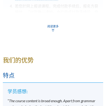
若您於网上报读课程，完成付款手续后，报名方获
接纳。「付款确认通知」会於完成付款手续后，自
动由电脑发送至阁下之电邮地址，
请保留有关之通
知电邮，并自行到各区报名中心向职员索取正式收
阅读更多
据
；
不论亲身报名或网上报名，请务必
核实清楚课程报
名代码，上课时间及地点
后才报名；若发现报错班
别，请立刻通知本校。
若您於开课前一星期内报名，请立刻联系本部门以
我们的优势
作跟进
。除课程资料更改外，本院将不会另发上课
通知，学员须按时到指定地点上课。
特点
开课前约一星期，学员会收到一封电子邮件，其中
包含详细的课程安排
，所有课程材料将在第一堂课
提供。学生应按照指定的时间和地点参加第一次课
学员感想:
程，除非对公告的细节有所更改。
"
The course content is broad enough. Apart from grammar
若因报读人数不足而取消课程，本院将安排退款；