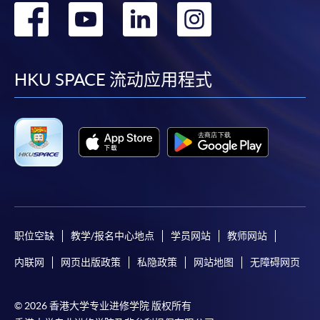
转
转
转
转
到
到
到
到
facebook
youtube
linkedin
instag
HKU SPACE 流动应用程式
职位空缺
教学/报名中心地点
学员网站
教师网站
内联网
网页出版政策
私隐政策
网站地图
无障碍网页
© 2026 香港大学专业进修学院 版权所有