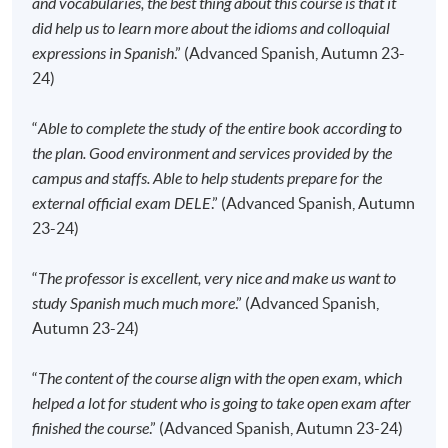
and vocabularies, the best thing about this course is that it
但在其他情况下，则
不设退款，学员也不能转至其
did help us to learn more about the idioms and colloquial
他班别或课程
。
expressions in Spanish
.” (Advanced Spanish, Autumn 23-
若个别学员缺席，本院将不提供补课或其他安排。
24)
报名代码
2445-2840AW
“
Able to complete the study of the entire book according to
the plan. Good environment and services provided by the
开课日期
2026年9月15日 (星期二)
campus and staffs. Able to help students prepare for the
时间
6:45pm - 9:45pm
external official exam DELE
.” (Advanced Spanish, Autumn
地点
Kowloon East Campus, 28 Wang Hoi Road,
23-24)
Kowloon Bay, Kowloon.
现时接受报名
“
The professor is excellent, very nice and make us want to
study Spanish much much more
.” (Advanced Spanish,
Autumn 23-24)
报名代码
2445-2842AW
开课日期
2026年9月12日 (星期六)
“
The content of the course align with the open exam, which
时间
10:00am - 1:00pm (NO CLASS on 13 February
helped a lot for student who is going to take open exam after
2027)
finished the course
.” (Advanced Spanish, Autumn 23-24)
地点
HPSHCC Campus, 66 Leighton Road,