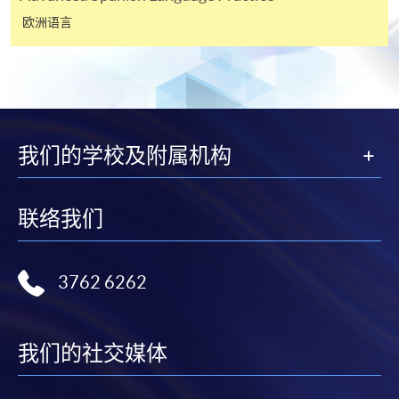
以支票退款；以信用卡缴交之款项，退款将直接退还
欧洲语言
到支付款项时使用的信用卡户口。
除本学院网页所列明的学费外，个别课程或有其他额
外收费，详情请联络有关学科职员。
学费及学额不得转让他人。一经取录，学员不得转读
其他课程，惟学院对特殊情况，可酌情处理。转读申
我们的学校及附属机构
请一经批准，学员须缴付港币120元手续费。
学院对邮递失误而遗失的支票或本票、付款收据或个
联络我们
人资料，概不负责。
若学员有意申请付款证明书，请把填妥之申请表、贴
上足够邮资的回邮信封、连同划线支票交回本学院。
3762 6262
每张收据申请费用为港币30 元。支票抬头注明「香
港大学专业进修学院」。
我们的社交媒体