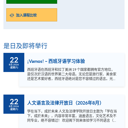
加入课程比较
是日及即将举行
22
¡Vamos! – 西班牙语学习体验
8月 2026
(星期六)
西班牙语在西班牙和拉丁美洲 19 个国家都拥有官方地位，
是仅次於汉语的世界第二大母语。无论您是旅行家、美食家
还是艺术爱好者，西班牙语绝对是您不容错过的语言。光是
西班牙就有 48 个联合国教科文组织遗产地，墨西哥有 35
处，都拥有壮丽的景色和丰富的文化。此外，西班牙语还可
以让您欣赏世界一流的音乐和当地餐厅提供的正宗美食。若
您对学习西班牙语有兴趣的话，快来报名参加我们的体验课
22
程，通过有趣互动的方式与我们经验丰富的母语老师一起学
人文语言及法律开放日（2026年8月）
习基础西班牙语和一些文化知识吧！¡ Hasta pronto ! 语言 ：
8月 2026
(星期六)
西班牙语及英语 Instagram:
学在当下，成於未来 人文及法律学院开放日主题为「学在当
https://www.instagram.com/hkuspace_spanish/ (西班牙语)
下，成於未来」，内容非常丰富，涵盖语言，文化艺术及不
Facebook: https://www.facebook.com/hkuspace.spanish/
同专业，绝不容错过！ 欢迎阁下到来体验学习不同语言（包
(西班牙语) Instagram:
括英、法、德、西班牙、阿拉伯、日、韩和泰语）的乐趣，