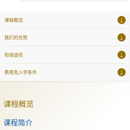
https://www.instagram.com/european_hkuspace/ (欧洲语言)
参与相关讲座。不同行业的专业人士亦会出席分享他们的专
Facebook: https://www.facebook.com/h...
业知识和经验，对有志成为律师、建筑师、物业管理从业员
的你，绝对是机会难逢。若你想了解心理学及相关的日常应
用，我们的讲座更是首选之列。 开放日一共设有35个工作
课程概览
坊、体验课堂和丰富资讯讲座。万勿错过是次活动，记得把
握机会，立刻报名参加，规划学习之路，成就你的未来蓝
图！
我们的优势
衔接途径
费用及入学条件
课程概览
课程简介