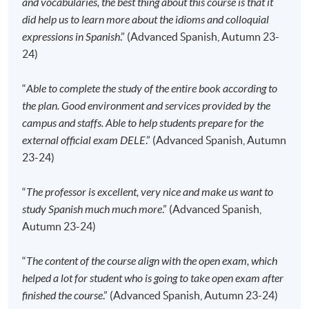
and vocabularies, the best thing about this course is that it
但在其他情况下，则
不设退款，学员也不能转至其
did help us to learn more about the idioms and colloquial
他班别或课程
。
expressions in Spanish
.” (Advanced Spanish, Autumn 23-
若个别学员缺席，本院将不提供补课或其他安排。
24)
报名代码
2445-2840AW
“
Able to complete the study of the entire book according to
the plan. Good environment and services provided by the
开课日期
2026年9月15日 (星期二)
campus and staffs. Able to help students prepare for the
时间
6:45pm - 9:45pm
external official exam DELE
.” (Advanced Spanish, Autumn
地点
Kowloon East Campus, 28 Wang Hoi Road,
23-24)
Kowloon Bay, Kowloon.
现时接受报名
“
The professor is excellent, very nice and make us want to
study Spanish much much more
.” (Advanced Spanish,
Autumn 23-24)
报名代码
2445-2842AW
开课日期
2026年9月12日 (星期六)
“
The content of the course align with the open exam, which
时间
10:00am - 1:00pm (NO CLASS on 13 February
helped a lot for student who is going to take open exam after
2027)
finished the course
.” (Advanced Spanish, Autumn 23-24)
地点
HPSHCC Campus, 66 Leighton Road,