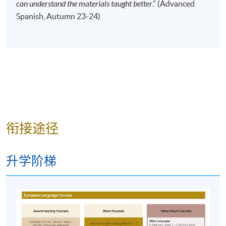
can understand the materials taught better
.” (Advanced
Spanish, Autumn 23-24)
衔接途径
升学阶梯