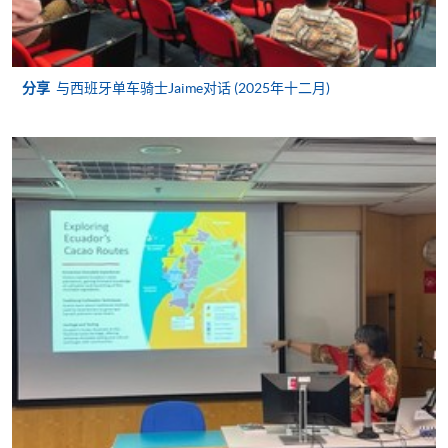
申请
分享
与西班牙单车骑士Jaime对话 (2025年十二月)
申请表
下载申请表
付款方法
1. 现金、「易办事」（EPS）、微信支付
(WeChat Pay) 或支付宝(Alipay)
申请人可亲临学院任何一所报名中心，以现金、「易
办事」、微信支付（WeChat Pay）或支付宝
（Alipay） 缴付学费。
2. 支票或银行本票
如以划线支票或银行本票缴付，抬头请注明「香港大
学专业进修学院」。支票背面请写上课程名称及申请
人姓名。 阁下可：