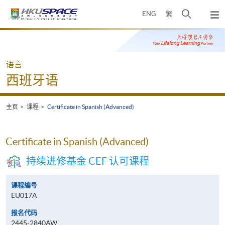
Skip
打
ENG
繁
to
弹
main
开
出
Main
content
搜
主
content
菜
寻
start
单
介
语言
面
西班牙语
主页
课程
Certificate in Spanish (Advanced)
Certificate in Spanish (Advanced)
持续进修基金 CEF 认可课程
课程编号
EU017A
报名代码
2445-2840AW