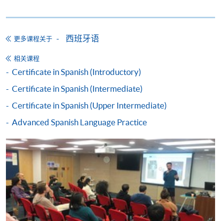
班牙语的基准考试为 DELE (Diploma Español Lengua
Extranjera or Diplomas of Spanish as Foreign
Language)
西班牙语
更多课程关于
持续进修基金申请表、申请要求及程序已详列於政府
相关课程
的官方网页：
www.wfsfaa.gov.hk/cef/
，
一切最新的资
Certificate in Spanish (Introductory)
料也以政府公布为准
。若对该基金有任何查询，可致
Certificate in Spanish (Intermediate)
电3142 2277联络持续进修基金办事处或电邮
cef_sfo@wfsfaa.gov.hk
。
Certificate in Spanish (Upper Intermediate)
Advanced Spanish Language Practice
持续进修基金
本课程已加入持续进修基金可获发还款项课程名单内
Certificate in Spanish (Advanced)
本课程在资歴架构下获得认可 (资歴架构第2级)