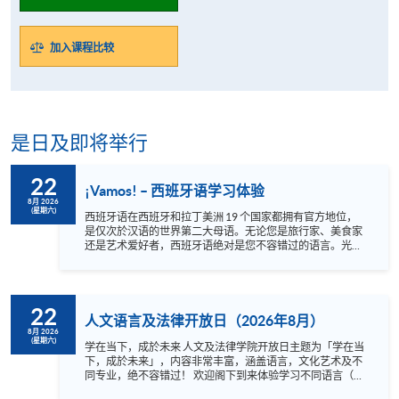
加入课程比较
是日及即将举行
22
¡Vamos! – 西班牙语学习体验
8月 2026
(星期六)
西班牙语在西班牙和拉丁美洲 19 个国家都拥有官方地位，
是仅次於汉语的世界第二大母语。无论您是旅行家、美食家
还是艺术爱好者，西班牙语绝对是您不容错过的语言。光是
西班牙就有 48 个联合国教科文组织遗产地，墨西哥有 35
处，都拥有壮丽的景色和丰富的文化。此外，西班牙语还可
以让您欣赏世界一流的音乐和当地餐厅提供的正宗美食。若
您对学习西班牙语有兴趣的话，快来报名参加我们的体验课
22
程，通过有趣互动的方式与我们经验丰富的母语老师一起学
人文语言及法律开放日（2026年8月）
习基础西班牙语和一些文化知识吧！¡ Hasta pronto ! 语言 ：
8月 2026
(星期六)
西班牙语及英语 Instagram:
学在当下，成於未来 人文及法律学院开放日主题为「学在当
https://www.instagram.com/hkuspace_spanish/ (西班牙语)
下，成於未来」，内容非常丰富，涵盖语言，文化艺术及不
Facebook: https://www.facebook.com/hkuspace.spanish/
同专业，绝不容错过！ 欢迎阁下到来体验学习不同语言（包
(西班牙语) Instagram:
括英、法、德、西班牙、阿拉伯、日、韩和泰语）的乐趣，