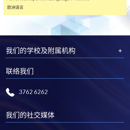
以支票退款；以信用卡缴交之款项，退款将直接退还
欧洲语言
到支付款项时使用的信用卡户口。
除本学院网页所列明的学费外，个别课程或有其他额
外收费，详情请联络有关学科职员。
学费及学额不得转让他人。一经取录，学员不得转读
其他课程，惟学院对特殊情况，可酌情处理。转读申
我们的学校及附属机构
请一经批准，学员须缴付港币120元手续费。
学院对邮递失误而遗失的支票或本票、付款收据或个
联络我们
人资料，概不负责。
若学员有意申请付款证明书，请把填妥之申请表、贴
上足够邮资的回邮信封、连同划线支票交回本学院。
3762 6262
每张收据申请费用为港币30 元。支票抬头注明「香
港大学专业进修学院」。
我们的社交媒体