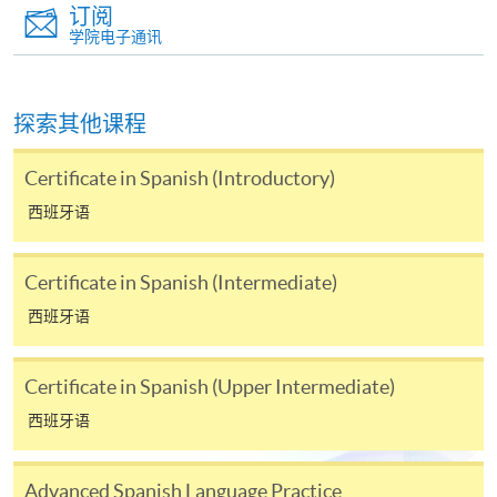
别学历颁授课程提供网上报名/注册服务，申请人可在
订阅
网上使用「缴费灵」（不适用於手机）、VISA或
学院电子通讯
Mastercard缴付有关课程的报名费或学费。除上述支
付方式之外，如就读学历颁授课程设有网上服务，学
员亦可以微信支付（Online WeChat Pay）、支付宝
探索其他课程
（Online Alipay）或转数快（FPS）缴付学费，详情请
参阅
报名办法 -
网上报名服务
。
Certificate in Spanish (Introductory)
西班牙语
注意事项:
Certificate in Spanish (Intermediate)
如报读课程将在五个工作天内开课，为免邮递延误报
西班牙语
名程序，建议申请人亲身到学院报名中心报名，并避
免使用支票付款。
Certificate in Spanish (Upper Intermediate)
除由学院裁定的特殊情况（例如课程因报名人数不足
西班牙语
而取消）之外，一切已缴费用概不退还。如获学院批
准退还款项，以现金、易办事、微信支付、支付宝、
Advanced Spanish Language Practice
支票或缴费灵（只限网上付款）方式缴交之款项，将