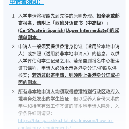
申请者须知：
入学申请将按照先到先得的原则办理。
如亲身或邮
寄报名，请附上「西班牙语证书（中高级）」
(Certificate in Spanish (Upper Intermediate))的成
绩单副本。
申请人一般须要提供香港身份证（适用於本地申请
人）或护照（适用於非本地申请人）的信息，以供
入学评估和学生记录之用。若亲自到报名中心报读
证书课程，申请人必须出示香港身分证/护照以供
核实；
若透过邮寄申请，则须附上香港身分证或护
照的副本。
所有非本地申请人均须取得香港特别行政区政府入
境事务处发出的学生签证
，但以受养人身份来港的
学生和持有有效工作签证的非本地申请人除外，入
学条件细则请见：
https://hkuspace.hku.hk/cht/admission/how-to-
apply/entry-requirements/