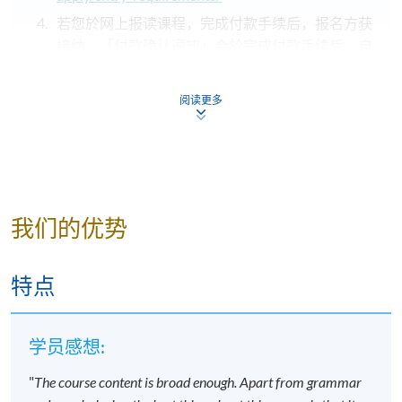
若您於网上报读课程，完成付款手续后，报名方获
接纳。「付款确认通知」会於完成付款手续后，自
动由电脑发送至阁下之电邮地址，
请保留有关之通
知电邮，并自行到各区报名中心向职员索取正式收
阅读更多
据
；
不论亲身报名或网上报名，请务必
核实清楚课程报
名代码，上课时间及地点
后才报名；若发现报错班
别，请立刻通知本校。
若您於开课前一星期内报名，请立刻联系本部门以
我们的优势
作跟进
。除课程资料更改外，本院将不会另发上课
通知，学员须按时到指定地点上课。
特点
开课前约一星期，学员会收到一封电子邮件，其中
包含详细的课程安排
，所有课程材料将在第一堂课
提供。学生应按照指定的时间和地点参加第一次课
学员感想:
程，除非对公告的细节有所更改。
"
The course content is broad enough. Apart from grammar
若因报读人数不足而取消课程，本院将安排退款；