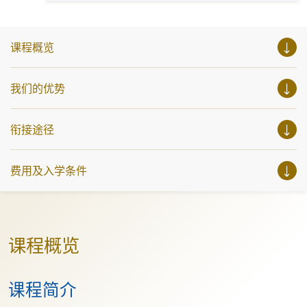
https://www.instagram.com/european_hkuspace/ (欧洲语言)
参与相关讲座。不同行业的专业人士亦会出席分享他们的专
Facebook: https://www.facebook.com/h...
业知识和经验，对有志成为律师、建筑师、物业管理从业员
的你，绝对是机会难逢。若你想了解心理学及相关的日常应
用，我们的讲座更是首选之列。 开放日一共设有35个工作
课程概览
坊、体验课堂和丰富资讯讲座。万勿错过是次活动，记得把
握机会，立刻报名参加，规划学习之路，成就你的未来蓝
图！
我们的优势
衔接途径
费用及入学条件
课程概览
课程简介