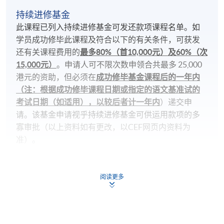
持续进修基金
此课程已列入持续进修基金可发还款项课程名单。如
学员成功修毕此课程及符合以下的有关条件，可获发
还有关课程费用的
最多80%（首10,000元）及60%（次
15,000元）
。申请人可不限次数申领合共最多 25,000
港元的资助，但必须在
成功修毕基金课程后的一年内
（注：根据成功修毕课程日期或指定的语文基准试的
考试日期（如适用），以较后者计一年内
）递交申
请。该基金申请视乎持续进修基金可供运用款项的多
寡审批（以上资料如有更改，以CEF网页内资料为
准）。
课程总成绩合格(50%) 及
阅读更多
达到70%出席率 及
在政府指定的测试组织/代理机构举办的语文基准考
试中取得要求成绩(考试日期必须於课程开始后)，西