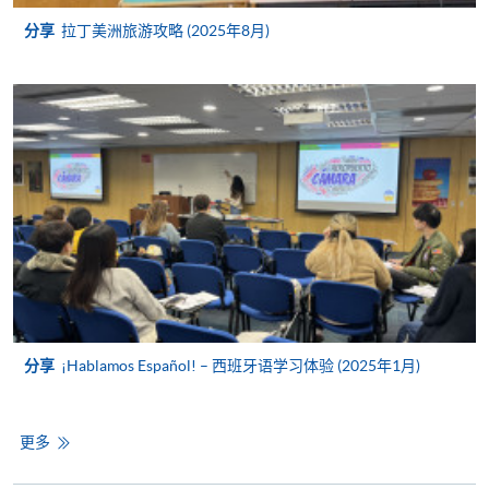
分享
拉丁美洲旅游攻略 (2025年8月)
亲临学院各报名中心递交划线支票、报名表格及有关
证明文件；
或可将上述文件一并寄交各报名中心，信封上请注明
「报读课程」，惟学院对邮递失误而遗失的支票及个
人资料概不负责。
3. VISA / Mastercard
申请人可亲临学院任何一所报名中心，以 VISA 或
Mastercard（包括「香港大学专业进修学院
Mastercard卡」）缴付学费。香港大学专业进修学院
Mastercard卡持有人，如报读课程满港币2,000元，可
享有十个月免息分期付款优惠，惟课程申请人必须为
分享
¡Hablamos Español! – 西班牙语学习体验 (2025年1月)
信用卡持有人。详情请向学院报名中心职员查询。
4. 网上缴费服务
更多
大部份公开招生的课程（以先到先得形式报名）及个