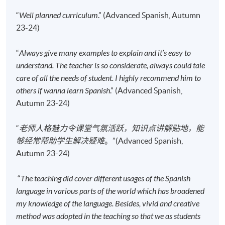
Causeway Bay, Hong Kong.
“
Well planned curriculum
.” (Advanced Spanish, Autumn
现时接受报名
23-24)
“
Always give many examples to explain and it’s easy to
修业期
understand. The teacher is so considerate, always could tale
care of all the needs of student. I highly recommend him to
120小时
others if wanna learn Spanish
.” (Advanced Spanish,
40讲
Autumn 23-24)
每讲3小时
“
老师人格魅力令课堂气氛活跃，知识点讲解贴地，能
地点
够经常帮助学生解决疑难
。”(Advanced Spanish,
港大保良何鸿燊社区书院
Autumn 23-24)
九龙东分校
“
The teaching did cover different usages of the Spanish
language in various parts of the world which has broadened
my knowledge of the language. Besides, vivid and creative
method was adopted in the teaching so that we as students