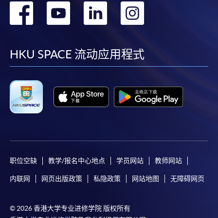
转
转
转
转
到
到
到
到
facebook
youtube
linkedin
instag
HKU SPACE 流动应用程式
职位空缺
教学/报名中心地点
学员网站
教师网站
内联网
网页出版政策
私隐政策
网站地图
无障碍网页
© 2026 香港大学专业进修学院 版权所有