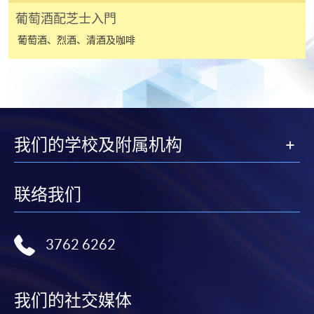
有關繳費詳情，請參閱
付款方法
。如對報名程序有任
葡萄酒配芝士入門
何疑問，請詳閱個別課程資料，或聯絡有關課程負責
人或報名中心。
葡萄酒、烈酒、清酒及咖啡
課程/科目報名注意事項:
選用網上報名服務必須在已接駁互聯網及支援
JavaScript程式瀏覽器的電腦上進行。建議選用
Google Chrome瀏覽器。
我们的学校及附属机构
申請人不應閒置申請超過10分鐘。否則，申請人
必須重新開始整個申請程序。
联络我们
網上報名只支援「提早報讀優惠」。如需享用其他
報讀優惠，請親臨學院的報名中心報名。
在網上報名過程中，由於提交課程申請和付款在系
3762 6262
統處理上為兩個不同的程序，成功付款並不保證成
功被獲取錄。任何不成功的申請，課程組職員將儘
快與 閣下聯絡。
我们的社交媒体