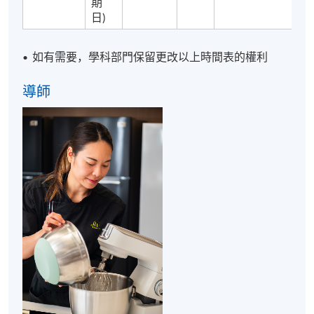
期
報名代碼
2290-1928NW
日)
如有需要，學科部門保留更改以上時間表的權利
•
導師
地點
港島南分校
NUTRITION AND CULINARY SCIENCE LAB @ 薄扶
林