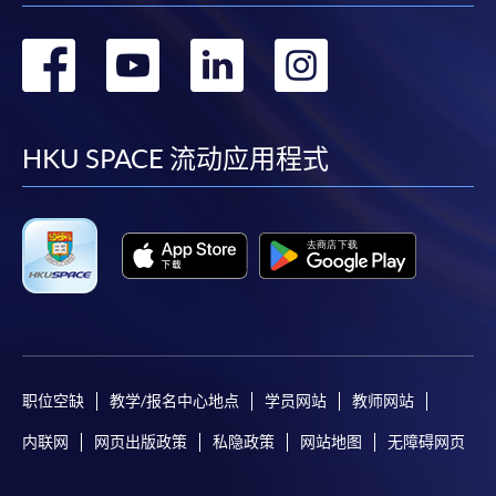
申請人應注意，不論親身或網上報讀，相同的課
程/科目只可提交一次申請。
转
转
转
转
在網上報名過程中，付款成功後，網頁將顯示付款
確認。另外，確認電子郵件亦會發送到 閣下的電
到
到
到
到
子郵件帳戶。請保留確定回條作日後查詢用途。
facebook
youtube
linkedin
instag
HKU SPACE 流动应用程式
除特殊情況(例如課程因報名人數不足而被取消)及
法例規定外，一切已繳費用，概不退還。
如須甄選入學，則正式收據並不可作為 閣下已獲
取錄的證明。學院將在截止報名日期後儘快通知申
請者是否獲取錄。落選的申請人將獲退還已繳交的
學費。
职位空缺
教学/报名中心地点
学员网站
教师网站
免責聲明
内联网
网页出版政策
私隐政策
网站地图
无障碍网页
本學院為學院開設的其中一些課程提供在線服務的平台。雖然