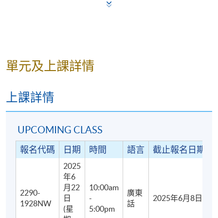
單元及上課詳情
上課詳情
學歷頒授
在成功完成「法式手作糕餅烘焙坊」及出席達70%後，
參加者將獲得香港大學專業進修學院（HKU SPACE）
UPCOMING CLASS
按香港大學體制頒發「出席證明書」 (Statement Of
報名代碼
日期
時間
語言
截止報名日期
Attendance)。
2025
教學語言
年6
月22
10:00am
2290-
廣東
粵語
日
-
2025年6月8日
1928NW
話
(星
5:00pm