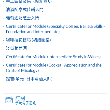
手工曲奇及馬卡龍創意坊
交下期學費的學員，提供網上服務，如學員就讀的課
清酒配意式佳餚入門
程設有此服務，課程負責人會通知學員有關程序。
葡萄酒配芝士入門
網上支付可通過「繳費靈」(PPS) (不適用於手機)、
Certificate for Module (Specialty Coffee: Barista Skills -
VISA 或 Mastercard、「微信支付」(Online WeChat
Foundation and Intermediate)
Pay) 、「支付寶」(Online Alipay) 或 「轉數快」(FPS)
咖啡拉花技巧 (初級圖案)
繳付學費。
淺嘗葡萄酒
Certificate for Module (Intermediate Study in Wines)
親身報名/郵遞
Certificate for Module (Cocktail Appreciation and the
Craft of Mixology)
報讀新課程
證書(單元 : 日本清酒大師)
凡以「先到先得」為取錄方式的課程，請填妥
SF26報名表，親往
報名中心
或以郵遞方式連同學
訂閱
學院電子通訊
費以及所需證明文件呈交。