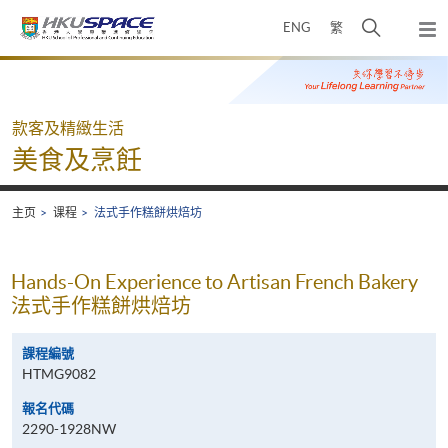
Skip
打
ENG
繁
to
弹
main
开
出
Main
content
搜
主
content
菜
寻
start
单
介
款客及精緻生活
面
美食及烹飪
主页
课程
法式手作糕餅烘焙坊
Hands-On Experience to Artisan French Bakery
法式手作糕餅烘焙坊
課程編號
HTMG9082
報名代碼
2290-1928NW