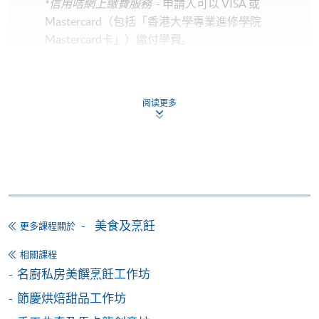
*信用咭網上繳費服務
- 申請人可以 VISA 或
Mastercard（包括「香港大學專業進修學院
Mastercard卡」）繳付學費。
*香港大學專業進修學院Mastercard卡
持有人如欲享用十個
月免息分期付款優惠，必須親臨本學院設有報名服務的教
阅读更多
學中心作付款安排。
如欲了解如何於網上報讀新課程及繳費，請瀏覽網上
申請/報讀指南 :
-
短期課程
美食及烹飪
更多課程關於
-
個別學歷頒授課程
相關課程
名廚私房美饌烹飪工作坊
報讀同一學歷頒授課程內其他單元
節慶烘焙甜品工作坊
個別課程為須報讀同一學歷頒授課程及其他單元或繳