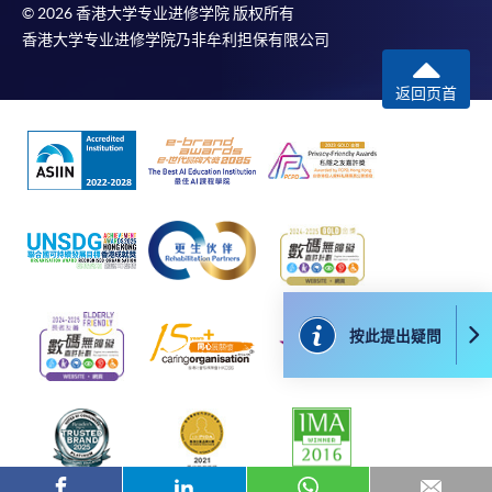
本學院會力求在有關網頁上刊載的資訊正確和合時，但本學院
© 2026 香港大学专业进修学院 版权所有
卻不能為這些資訊作出任何明確或隱含的保證。本學院尤其不
香港大学专业进修学院乃非牟利担保有限公司
會保證下列各項：資訊並無侵犯版權，資訊可安全使用、資訊
準確、資訊適合任何目的、資訊不含電腦病毒等。
返回页首
本學院（包括其僱員及附屬機構）對你在網上付款而由下列原
因所導致的任何損失，一概不負責；上述原因包括：（1）由
付款銀行或獨立商戶因為付款的網關在處理付款的信用卡、付
款卡、智能卡或其他付款的設施時出現任何信息或資訊傳送的
失誤、延誤、中斷、中止、或限制（2）從付款的網關傳送而
來的任何信息或資訊中出現的疏忽、錯誤、誤差或遺漏；
（3）付款的網關在完成網上付款時出現的故障、失靈、或失
誤；（4）任何由付款的網關引起或與付款的網關相關的原
按此提出疑問
因，包括未獲授權進入、資料傳送的改動、任何非法行為等。
以上中文本純作參考之用，如內容與英文版本有任何歧義，一
切以英文版本為準。