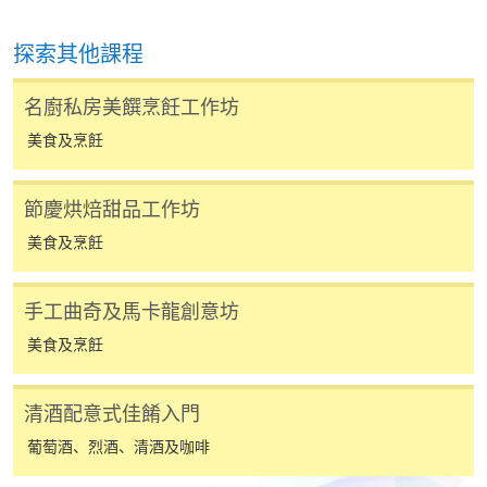
[
下載報名表SF26
]
探索其他課程
申請學歷頒授及專業課程可能需要其他資料，報名
名廚私房美饌烹飪工作坊
表可向報名中心或有關課程負責人索取。填妥申請
表格後，請連同報名費/學費以及所需證明文件親
美食及烹飪
往報名中心或以郵遞方式遞交。
節慶烘焙甜品工作坊
報讀同一學歷頒授課程內其他單元
美食及烹飪
​學院為學歷頒授課程特設「註冊及學費通知」，適
手工曲奇及馬卡龍創意坊
用於一般學歷頒授課程。
美食及烹飪
課程負責人會為學員送上「註冊及學費通知」
清酒配意式佳餚入門
(「通知」)，請填妥有關「通知」，並親往報名中
心或以郵遞方式，遞交「通知」及繳交所需費用。
葡萄酒、烈酒、清酒及咖啡