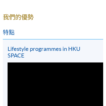
我們的優勢
特點
Lifestyle programmes in HKU
SPACE