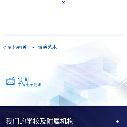
报名办法
付款方法
1. 现金、「易办事」（EPS）、微信支付
(WeChat Pay) 或支付宝(Alipay)
申请人可亲临学院任何一所报名中心，以现金、「易
办事」、微信支付（WeChat Pay）或支付宝
表演艺术
（Alipay） 缴付学费。
更多课程关于
2. 支票或银行本票
如以划线支票或银行本票缴付，抬头请注明「香港大
学专业进修学院」。支票背面请写上课程名称及申请
订阅
人姓名。 阁下可：
学院电子通讯
亲临学院各报名中心递交划线支票、报名表格及有关
证明文件；
或可将上述文件一并寄交各报名中心，信封上请注明
我们的学校及附属机构
「报读课程」，惟学院对邮递失误而遗失的支票及个