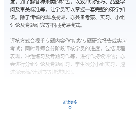
发，到了解各种茶类的特色，以致冲泡技巧、品鉴学
问及审美标准等，让学员可以掌握一套完整的茶学知
识。除了传统的现场授课，亦兼备考察、实习、小组
讨论及专题研究等不同授课模式。
评核方式会视乎专题内容作笔试/专题研究报告或实习
考试；同时导师会分阶段评核学员的进度，包括课程
表现，冲泡练习及专题习作等，进行作持续评估；亦
会进行分组讨论及专题研习，学生须分小组实习，透
过演示稿/计划书等增进知识。
学员符合下列所有要求，方可按香港大学体制，经香
港大学专业进修学院颁授「中国茶学文凭」：
阅读更多
出席率达70%或以上；及
於指定时间内完成所有作业，并取得合格成绩
学院将尽量按所列的资料安排课程，惟学院保留在有