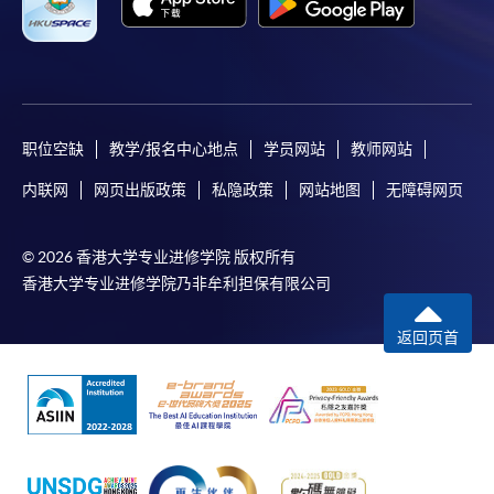
（Online Alipay）或转数快（FPS）缴付学费，详情请
参阅
报名办法 -
网上报名服务
。
注意事项:
职位空缺
教学/报名中心地点
学员网站
教师网站
如报读课程将在五个工作天内开课，为免邮递延误报
内联网
网页出版政策
私隐政策
网站地图
无障碍网页
名程序，建议申请人亲身到学院报名中心报名，并避
免使用支票付款。
© 2026 香港大学专业进修学院 版权所有
除由学院裁定的特殊情况（例如课程因报名人数不足
香港大学专业进修学院乃非牟利担保有限公司
而取消）之外，一切已缴费用概不退还。如获学院批
准退还款项，以现金、易办事、微信支付、支付宝、
返回页首
支票或缴费灵（只限网上付款）方式缴交之款项，将
以支票退款；以信用卡缴交之款项，退款将直接退还
到支付款项时使用的信用卡户口。
除本学院网页所列明的学费外，个别课程或有其他额
外收费，详情请联络有关学科职员。