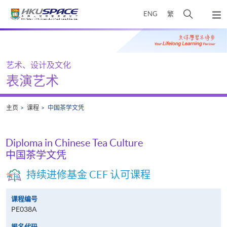
Skip
打
ENG
繁
to
弹
main
开
出
Main
content
搜
主
content
菜
寻
start
单
介
艺术、设计及文化
面
表演艺术
主页
课程
中国茶学文凭
Diploma in Chinese Tea Culture
中国茶学文凭
持续进修基金 CEF 认可课程
课程编号
PE038A
报名代码