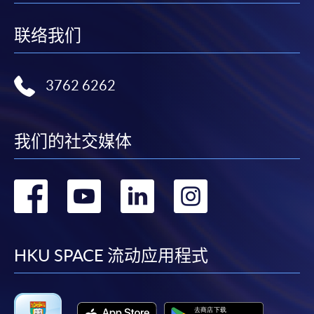
人资料概不负责。
联络我们
3. VISA / Mastercard
申请人可亲临学院任何一所报名中心，以 VISA 或
3762 6262
Mastercard（包括「香港大学专业进修学院
Mastercard卡」）缴付学费。香港大学专业进修学院
Mastercard卡持有人，如报读课程满港币2,000元，可
我们的社交媒体
享有十个月免息分期付款优惠，惟课程申请人必须为
信用卡持有人。详情请向学院报名中心职员查询。
转
转
转
转
4. 网上缴费服务
大部份公开招生的课程（以先到先得形式报名）及个
到
到
到
到
别学历颁授课程提供网上报名/注册服务，申请人可在
网上使用「缴费灵」（不适用於手机）、VISA或
facebook
youtube
linkedin
instag
HKU SPACE 流动应用程式
Mastercard缴付有关课程的报名费或学费。除上述支
付方式之外，如就读学历颁授课程设有网上服务，学
员亦可以微信支付（Online WeChat Pay）、支付宝