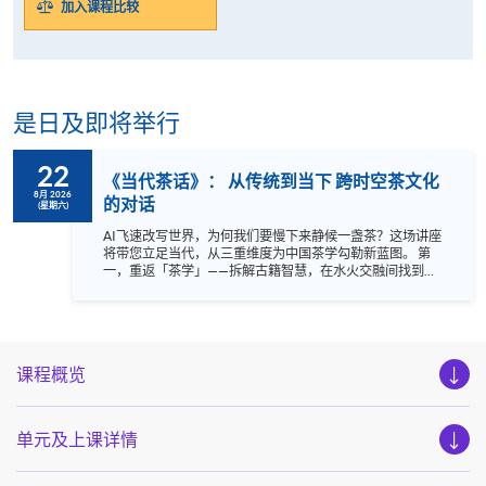
加入课程比较
是日及即将举行
22
《当代茶话》： 从传统到当下 跨时空茶文化
8月 2026
的对话
(星期六)
AI飞速改写世界，为何我们要慢下来静候一盏茶？这场讲座
将带您立足当代，从三重维度为中国茶学勾勒新蓝图。 第
一，重返「茶学」——拆解古籍智慧，在水火交融间找到抚
平焦躁的火候。第二，演绎「美学」——看传统与现代对
话，与跨界碰撞，迸发新文化模式。第三，实践「修炼」
——取法先贤，将泡茶化为身心留白的内在仪式。 世界变
幻，茶人指尖自成天地。诚邀您共赴这场千年时空对话。 活
动将以粤语进行。
课程概览
单元及上课详情