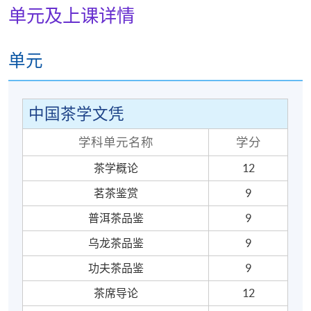
单元及上课详情
需要的情况下作出改动的权利。学员将获另行通知。
单元
报名代码
2445-PE038A
现时接受报名
中国茶学文凭
日期 / 时间
学科单元名称
学分
逢周日，1:00pm - 6:00pm
茶学概论
12
茗茶鉴赏
9
修业期
普洱茶品鉴
9
每单元30至42小时
乌龙茶品鉴
9
6至9 讲
每讲2至5小时
功夫茶品鉴
9
茶席导论
12
地点