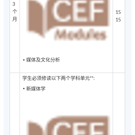
3
Critique （媒体与文化批判深造证书）。
个
15
月
15
财务资助
学生可向香港政府学生资助处（SFO）申请扩展免入息
审查贷款（ENLS）。
媒体及文化分析
非本地居民申请人的补充说明
学生必须修读以下两个学科单元**:
所有非本地申请人如欲来港就读，均须取得香港特别
新媒体学
行政区政府入境事务处发出的学生签证，但以受养人
身份来港的学生除外，他们无需事先获得批准即可开
始全日制或兼读制学习；持有有效工作签证的非本地
申请人无需事先获得批准即可进行兼读制学习。个人
申请人有责任做出适当的签证安排，而入读香港大学
专业进修学院的学术课程/课程并不能保证获得学生签