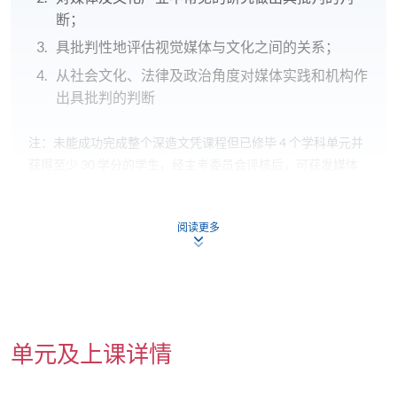
断；
具批判性地评估视觉媒体与文化之间的关系；
从社会文化、法律及政治角度对媒体实践和机构作
出具批判的判断
注：未能成功完成整个深造文凭课程但已修毕 4 个学科单元并
获得至少 30 学分的学生，经主考委员会评核后，可获发媒体
及文化批判深造证书。获得媒体及文化批判深造证书的学生，
取决於他们完成的学科单元，会达致上述部分的预期学习成
阅读更多
果。
教学模式
课程采用多样化的教学模式，包括
小组讨论、导修、
单元及上课详情
客席讲座、专业工作坊以及由导师指导下独立研习。