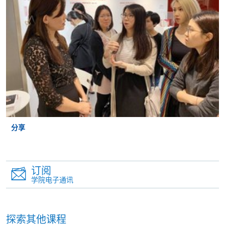
（Alipay） 缴付学费。
2. 支票或银行本票
如以划线支票或银行本票缴付，抬头请注明「香港大
学专业进修学院」。支票背面请写上课程名称及申请
人姓名。 阁下可：
亲临学院各报名中心递交划线支票、报名表格及有关
证明文件；
分享
或可将上述文件一并寄交各报名中心，信封上请注明
「报读课程」，惟学院对邮递失误而遗失的支票及个
人资料概不负责。
订阅
3. VISA / Mastercard
学院电子通讯
申请人可亲临学院任何一所报名中心，以 VISA 或
Mastercard（包括「香港大学专业进修学院
探索其他课程
Mastercard卡」）缴付学费。香港大学专业进修学院