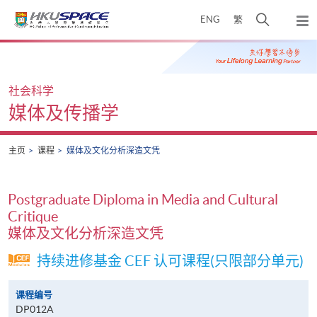
Skip
打
ENG
繁
to
弹
main
开
出
Main
content
搜
主
content
菜
寻
start
单
介
社会科学
面
媒体及传播学
主页
课程
媒体及文化分析深造文凭
Postgraduate Diploma in Media and Cultural
Critique
媒体及文化分析深造文凭
持续进修基金 CEF 认可课程(只限部分单元)
课程编号
DP012A