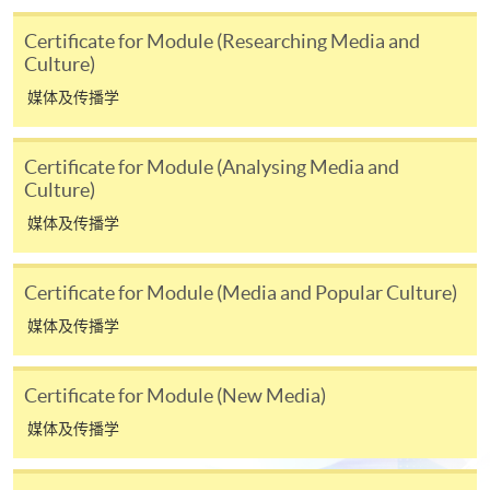
Mastercard卡持有人，如报读课程满港币2,000元，可
Certificate for Module (Researching Media and
享有十个月免息分期付款优惠，惟课程申请人必须为
Culture)
信用卡持有人。详情请向学院报名中心职员查询。
媒体及传播学
4. 网上缴费服务
大部份公开招生的课程（以先到先得形式报名）及个
Certificate for Module (Analysing Media and
Culture)
别学历颁授课程提供网上报名/注册服务，申请人可在
网上使用「缴费灵」（不适用於手机）、VISA或
媒体及传播学
Mastercard缴付有关课程的报名费或学费。除上述支
付方式之外，如就读学历颁授课程设有网上服务，学
Certificate for Module (Media and Popular Culture)
员亦可以微信支付（Online WeChat Pay）、支付宝
媒体及传播学
（Online Alipay）或转数快（FPS）缴付学费，详情请
参阅
报名办法 -
网上报名服务
。
Certificate for Module (New Media)
注意事项:
媒体及传播学
如报读课程将在五个工作天内开课，为免邮递延误报