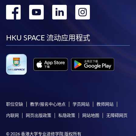
若学员有意申请付款证明书，请把填妥之申请表、贴
转
转
转
转
上足够邮资的回邮信封、连同划线支票交回本学院。
每张收据申请费用为港币30 元。支票抬头注明「香
到
到
到
到
港大学专业进修学院」。
facebook
youtube
linkedin
instag
HKU SPACE 流动应用程式
职位空缺
教学/报名中心地点
学员网站
教师网站
内联网
网页出版政策
私隐政策
网站地图
无障碍网页
© 2026 香港大学专业进修学院 版权所有