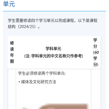
单元
评估
课程根据各个学科单元的性质，透过
个人习作、研究
学生需要修读四个学习单元以完成课程，以下是课程
作业、文章评论、课堂和/或参观报告、摄影部落格、
结构（2024/25）。
小组专题研习及简报、多媒体作品及笔试
等等方式来
评估学生的学习成果。
学
修
分
学科单元​
读
(60
年
毕业证书
(注: 学科单元的中文名称只作参考)
学
期
分)
成功完成所有4个学科单元的学生将获颁发
Postgraduate Diploma in Media and Cultural Critique
学生必须修读两个学科单元:
（媒体及文化批判深造文凭）。
媒体及文化批判深造
媒体及文化研究方法
文凭由香港大学透过香港大学专业进修学院颁发。
未能成功完成整个深造文凭课程但已修毕 4 个学科单元
并获得至少 30 个学分的学生，经主考委员会评核后，
可获发Postgraduate Certificate in Media and Cultural