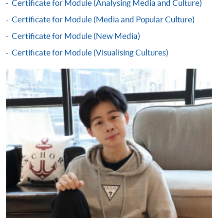
Certificate for Module (Analysing Media and Culture)
單元]
Certificate for Module (Media and Popular Culture)
课程编号
37Z131425
Certificate for Module (New Media)
学费
$9,750
Certificate for Module (Visualising Cultures)
查询号码
2910-7607
New Media (Module from Postgraduate
Diploma in Media and Cultural Critique)
新媒體學 [媒體及文化分析深造文憑之單元]
课程编号
37Z131417
学费
$9,750
查询号码
2910-7607
已被列入持续进修基金可发还款项的课程 (只限部分单元)
本课程若干单元已加入持续进修基金可获发还款项课程名单
内
媒体及文化分析深造文凭
本课程在资歴架构下获得认可 (资歴架构第6级)