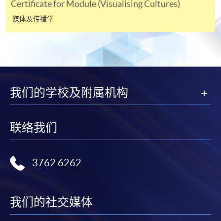
Certificate for Module (Visualising Cultures)
名程序，建议申请人亲身到学院报名中心报名，并避
媒体及传播学
免使用支票付款。
除由学院裁定的特殊情况（例如课程因报名人数不足
而取消）之外，一切已缴费用概不退还。如获学院批
准退还款项，以现金、易办事、微信支付、支付宝、
支票或缴费灵（只限网上付款）方式缴交之款项，将
我们的学校及附属机构
以支票退款；以信用卡缴交之款项，退款将直接退还
到支付款项时使用的信用卡户口。
联络我们
除本学院网页所列明的学费外，个别课程或有其他额
外收费，详情请联络有关学科职员。
学费及学额不得转让他人。一经取录，学员不得转读
3762 6262
其他课程，惟学院对特殊情况，可酌情处理。转读申
请一经批准，学员须缴付港币120元手续费。
学院对邮递失误而遗失的支票或本票、付款收据或个
我们的社交媒体
人资料，概不负责。