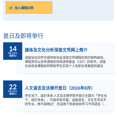
加入课程比较
是日及即将举行
14
媒体及文化分析深造文凭网上简介
8月 2026
(星期五)
讲座旨在向学生提供有关此深造文凭课程的资历架构级别、
课程资讯以及申请相关持续进修基金（CEF）的条件。讲座
也会就该课程如何帮助学生实现个人及职业发展提供建议。
参与讲座而报读此深造文凭课程的学生，可免报读此课程的
费用。 以下为讲座时间： 日期 时间 网上* 2026年8月14日
(星期五) 20:00 - 20:20 Click here (无需密码) *讲座无需登
记。欢迎对本课程有兴趣的同学於预定时间透过网上参与。
22
资历架构级别: 6 资历名册登记号码: 10/000058/6资历名册
人文语言及法律开放日（2026年8月）
登记有效期: 2010年9月1日 - 持续有效
8月 2026
(星期六)
学在当下，成於未来 人文及法律学院开放日主题为「学在当
下，成於未来」，内容非常丰富，涵盖语言，文化艺术及不
同专业，绝不容错过！ 欢迎阁下到来体验学习不同语言（包
括英、法、德、西班牙、阿拉伯、日、韩和泰语）的乐趣，
参与相关讲座。不同行业的专业人士亦会出席分享他们的专
业知识和经验，对有志成为律师、建筑师、物业管理从业员