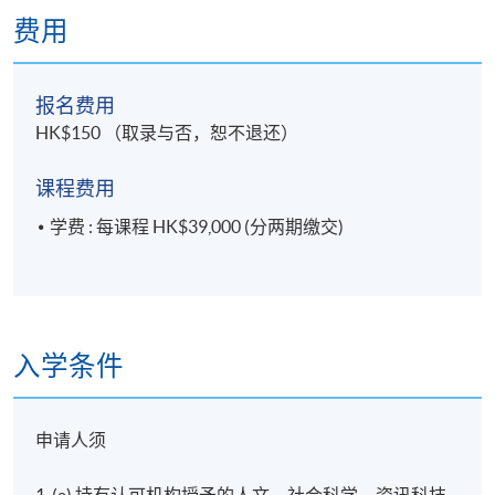
* 以上课程结构仅供学生参考，香港大学专业进修学院保留修
费用
改结构的权利。
** 根据入学人数，并非所有学科单元均会在同一学期提供。学
报名费用
期开始前，学院会通知学生有关开办学科单元的安排。
HK$150 （取录与否，恕不退还）
课程费用
学费 : 每课程 HK$39,000 (分两期缴交)
入学条件
申请人须