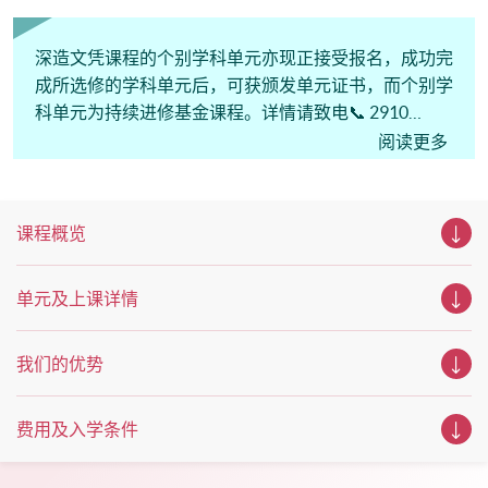
的你，绝对是机会难逢。若你想了解心理学及相关的日常应
用，我们的讲座更是首选之列。 开放日一共设有35个工作
坊、体验课堂和丰富资讯讲座。万勿错过是次活动，记得把
深造文凭课程的个别学科单元亦现正接受报名，成功完
握机会，立刻报名参加，规划学习之路，成就你的未来蓝
成所选修的学科单元后，可获颁发单元证书，而个别学
图！
科单元为持续进修基金课程。详情请致电📞 2910
7613。
阅读更多
课程概览
单元及上课详情
我们的优势
费用及入学条件