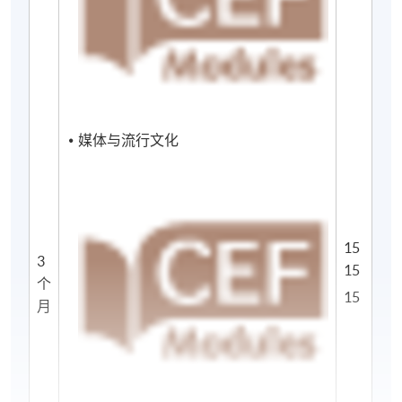
证。详情请参阅入境处网页。
修读年期
秋季学期入学的学生可以在 7 个月内完成课程。
媒体与流行文化
地点
统一中心/金钟中心/港岛东校园*
15
3
15
*课程和考试可能会於其他教学中心举行，视乎课室的
个
15
预留情况。
月
报名代码
2445-DP012A
现时接受报名