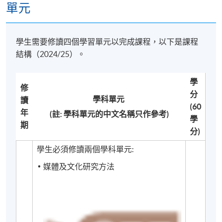
單元
評估
課程根據各個學科單元的性質，透過
個人習作、研究
學生需要修讀四個學習單元以完成課程，以下是課程
作業、文章評論、課堂和/或參觀報告、攝影部落格、
結構（2024/25）。
小組專題研習及簡報、多媒體作品及筆試
等等方式來
評估學生的學習成果。
學
修
分
學科單元​
讀
(60
年
畢業證書
(註: 學科單元的中文名稱只作參考)
學
期
分)
成功完成所有4個學科單元的學生將獲頒發
Postgraduate Diploma in Media and Cultural Critique
學生必須修讀兩個學科單元:
（媒體及文化批判深造文憑）。
媒體及文化批判深造
媒體及文化研究方法
文憑由香港大學透過香港大學專業進修學院頒發。
未能成功完成整個深造文憑課程但已修畢 4 個學科單元
並獲得至少 30 個學分的學生，經主考委員會評核後，
可獲發Postgraduate Certificate in Media and Cultural