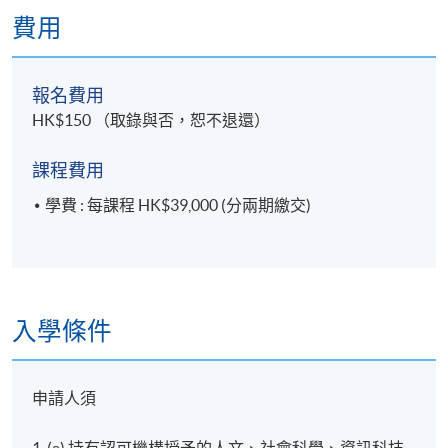
* 以上課程結構僅供學生參考，香港大學專業進修學院保留修
費用
改結構的權利。
** 根據入學人數，並非所有學科單元均會在同一學期提供。學
報名費用
期開始前，學院會通知學生有關開辦學科單元的安排。
HK$150 （取錄與否，恕不退還）
課程費用
學費 : 每課程 HK$39,000 (分兩期繳交)
入學條件
申請人須