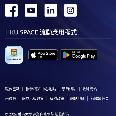
親身報名/郵遞
轉
轉
轉
轉
到
到
到
到
報讀新課程
facebook
youtube
linkedin
instag
HKU SPACE 流動應用程式
凡以「先到先得」為取錄方式的課程，請填妥
SF26報名表，親往
報名中心
或以郵遞方式連同學
費以及所需證明文件呈交。
[
下載報名表SF26
]
申請學歷頒授及專業課程可能需要其他資料，報名
表可向報名中心或有關課程負責人索取。填妥申請
表格後，請連同報名費/學費以及所需證明文件親
職位空缺
教學/報名中心地點
學員網站
教師網站
往報名中心或以郵遞方式遞交。
內聯網
網頁出版政策
私隱政策
網站地圖
無障礙網頁
報讀同一學歷頒授課程內其他單元
© 2026 香港大學專業進修學院 版權所有