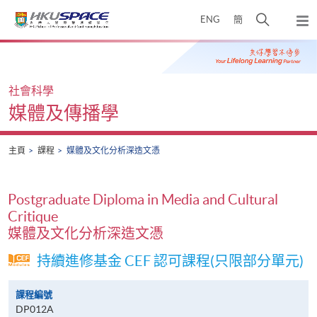
Skip
打
ENG
簡
to
彈
main
開
出
Main
content
搜
主
content
選
尋
start
單
介
社會科學
面
媒體及傳播學
主頁
課程
媒體及文化分析深造文憑
Postgraduate Diploma in Media and Cultural
Critique
媒體及文化分析深造文憑
持續進修基金 CEF 認可課程(只限部分單元)
課程編號
DP012A