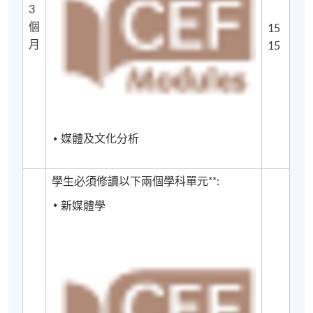
3
Critique （媒體與文化批判深造證書）。
個
15
月
15
財務資助
學生可向香港政府學生資助處（SFO）申請擴展免入息
審查貸款（ENLS）。
媒體及文化分析
非本地居民申請人的補充說明
學生必須修讀以下兩個學科單元**:
所有非本地申請人如欲來港就讀，均須取得香港特別
新媒體學
行政區政府入境事務處發出的學生簽證，但以受養人
身份來港的學生除外，他們無需事先獲得批准即可開
始全日制或兼讀制學習；持有有效工作簽證的非本地
申請人無需事先獲得批准即可進行兼讀制學習。個人
申請人有責任做出適當的簽證安排，而入讀香港大學
專業進修學院的學術課程/課程並不能保證獲得學生簽