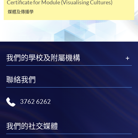
Certificate for Module (Visualising Cultures)
媒體及傳播學
-
短期課程
-
個別學歷頒授課程
報讀同一學歷頒授課程內其他單元
我們的學校及附屬機構
個別課程為須報讀同一學歷頒授課程及其他單元或繳
交下期學費的學員，提供網上服務，如學員就讀的課
程設有此服務，課程負責人會通知學員有關程序。
聯絡我們
網上支付可通過「繳費靈」(PPS) (不適用於手機)、
VISA 或 Mastercard、「微信支付」(Online WeChat
3762 6262
Pay) 、「支付寶」(Online Alipay) 或 「轉數快」(FPS)
繳付學費。
我們的社交媒體