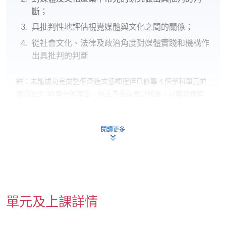
斷；
具批判性地評估視覺媒體與文化之間的關係；
從社會文化、法律及政治角度對媒體實踐和機構作
出具批判的判斷
註：未能成功完成整個深造文憑課程但已修畢 4 個學科單元並
獲得至少 30 學分的學生，經主考委員會評核後，可獲發媒體
及文化批判深造證書。獲得媒體及文化批判深造證書的學生，
取決於他們完成的學科單元，會達致上述部分的預期學習成
閱讀更多
果。
教學模式
課程採用多樣化的教學模式，包括
小組討論、導修、
單元及上課詳情
客席講座、專業工作坊以及由導師指導下獨立研習。