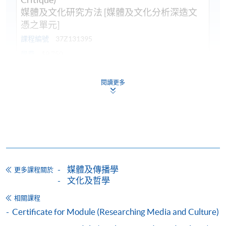
媒體及文化研究方法 [媒體及文化分析深造文
憑之單元]
課程編號
37Z131395
學費
$9,750
查詢號碼
2910-7607
閱讀更多
Visualising Cultures (Module from
Postgraduate Diploma in Media and Cultural
Critique)
視覺文化 [媒體及文化分析深造文憑之單元]
課程編號
37Z131409
學費
$9,750
查詢號碼
2910-7607
媒體及傳播學
更多課程關於
文化及哲學
Media and Popular Culture (Module from
Postgraduate Diploma in Media and Cultural
相關課程
Critique)
Certificate for Module (Researching Media and Culture)
媒體與流行文化 [媒體及文化分析深造文憑之