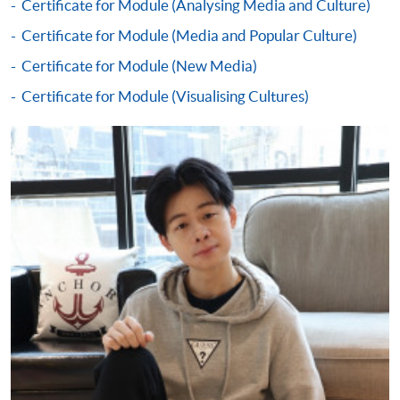
Certificate for Module (Analysing Media and Culture)
單元]
Certificate for Module (Media and Popular Culture)
課程編號
37Z131425
Certificate for Module (New Media)
學費
$9,750
Certificate for Module (Visualising Cultures)
查詢號碼
2910-7607
New Media (Module from Postgraduate
Diploma in Media and Cultural Critique)
新媒體學 [媒體及文化分析深造文憑之單元]
課程編號
37Z131417
學費
$9,750
查詢號碼
2910-7607
已被列入持續進修基金可發還款項的課程 (只限部分單元)
本課程若干單元已加入持續進修基金可獲發還款項課程名單
內
媒體及文化分析深造文憑
本課程在資歴架構下獲得認可 (資歴架構第6級)