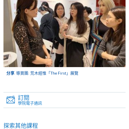
申請人可在網上使用「繳費靈」(PPS) (不適用於手
機)、VISA 或 Mastercard。除上述支付方式之外，如就
讀學歷頒授課程設有網上服務，在學學員亦可以「微
信支付」(Online WeChat Pay) 、「支付寶」(Online
Alipay) 或 「轉數快」(FPS) 繳付學費。
報讀新課程
填寫網上報名表格
申請人可按該課程網頁的右上角的
分享
導賞團: 荒木經惟「The First」展覽
圖示進入網上服務網頁，然
後按照指示填妥網上報名表格。
訂閱
某些課程須甄選入學，並要求申請人上載課程網頁
學院電子通訊
中指定所須文件(如學歷證明)。系統只支援doc,
docx, jpg 和pdf格式之附件。
探索其他課程