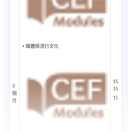
證。詳情請參閱入境處網頁。
修讀年期
秋季學期入學的學生可以在 7 個月內完成課程。
媒體與流行文化
地點
統一中心/金鐘中心/港島東校園*
15
3
15
*課程和考試可能會於其他教學中心舉行，視乎課室的
個
15
預留情況。
月
報名代碼
2445-DP012A
現時接受報名