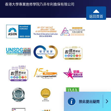
香港大學專業進修學院乃非牟利擔保有限公司
​學院為學歷頒授課程特設「註冊及學費通知」，適
用於一般學歷頒授課程。
返回頁首
課程負責人會為學員送上「註冊及學費通知」
(「通知」)，請填妥有關「通知」，並親往報名中
心或以郵遞方式，遞交「通知」及繳交所需費用。
有關繳費詳情，請參閱
付款方法
。如對報名程序有任
何疑問，請詳閱個別課程資料，或聯絡有關課程負責
人或報名中心。
課程/科目報名注意事項:
選用網上報名服務必須在已接駁互聯網及支援
JavaScript程式瀏覽器的電腦上進行。建議選用
Google Chrome瀏覽器。
按此提出疑問
申請人不應閒置申請超過10分鐘。否則，申請人