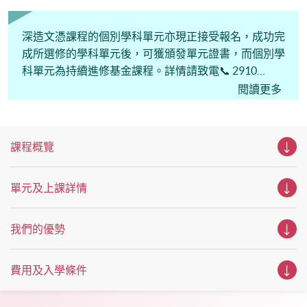
的你，絕對是機會難逢。若你想瞭解心理學及相關的日常應
用，我們的講座更是首選之列。 開放日一共設有35個工作
坊、體驗課堂和豐富資訊講座。萬勿錯過是次活動，記得把
深造文憑課程的個別學科單元亦現正接受報名，成功完
握機會，立刻報名參加，規劃學習之路，成就你的未來藍
成所選修的學科單元後，可獲頒發單元證書，而個別學
圖！
科單元為持續進修基金課程。詳情請致電📞 2910
7613。
閱讀更多
課程概覽
單元及上課詳情
我們的優勢
費用及入學條件