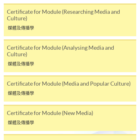
繳交所需費用
Certificate for Module (Researching Media and
Culture)
申請人可使用以下方式繳交報名費或課程費用:
媒體及傳播學
繳費靈網上服務
- 申請人須先開立繳費靈戶口及設
定繳費靈網上密碼。有關如何申請繳費靈戶口及密
Certificate for Module (Analysing Media and
碼，請瀏覽繳費靈網址
http://www.ppshk.com
。
Culture)
媒體及傳播學
*信用咭網上繳費服務
- 申請人可以 VISA 或
Mastercard（包括「香港大學專業進修學院
Mastercard卡」）繳付學費。
Certificate for Module (Media and Popular Culture)
媒體及傳播學
*香港大學專業進修學院Mastercard卡
持有人如欲享用十個
月免息分期付款優惠，必須親臨本學院設有報名服務的教
Certificate for Module (New Media)
學中心作付款安排。
媒體及傳播學
如欲了解如何於網上報讀新課程及繳費，請瀏覽網上
申請/報讀指南 :