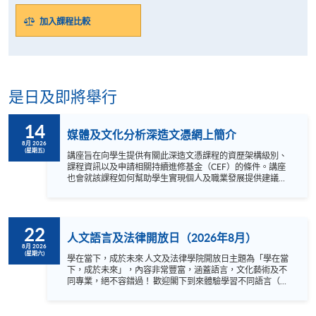
加入課程比較
是日及即將舉行
14
媒體及文化分析深造文憑網上簡介
8月 2026
(星期五)
講座旨在向學生提供有關此深造文憑課程的資歷架構級別、
課程資訊以及申請相關持續進修基金（CEF）的條件。講座
也會就該課程如何幫助學生實現個人及職業發展提供建議。
參與講座而報讀此深造文憑課程的學生，可免報讀此課程的
費用。 以下為講座時間： 日期 時間 網上* 2026年8月14日
(星期五) 20:00 - 20:20 Click here (無需密碼) *講座無需登
記。歡迎對本課程有興趣的同學於預定時間透過網上參與。
22
資歷架構級別: 6 資歷名冊登記號碼: 10/000058/6資歷名冊
人文語言及法律開放日（2026年8月）
登記有效期: 2010年9月1日 - 持續有效
8月 2026
(星期六)
學在當下，成於未來 人文及法律學院開放日主題為「學在當
下，成於未來」，內容非常豐富，涵蓋語言，文化藝術及不
同專業，絕不容錯過！ 歡迎閣下到來體驗學習不同語言（包
括英、法、德、西班牙、阿拉伯、日、韓和泰語）的樂趣，
參與相關講座。不同行業的專業人士亦會出席分享他們的專
業知識和經驗，對有志成為律師、建築師、物業管理從業員