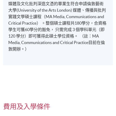
媒體及文化批判深造文憑的畢業生符合申請倫敦藝術
大學(University of the Arts London) 媒體、傳播與批判
實踐文學碩士課程（MA Media, Communications and
Critical Practice） 。整個碩士課程共180學分，合資格
學生可獲60學分的豁免， 只需完成 3 個學科單元（即
120 學分）即可獲得此碩士學位資格。 （註：MA
Media, Communications and Critical Practice目前在倫
敦開辦。）
本課程若干單元已加入持續進修基金可獲發還款項課程名單
內。本單元所屬之主體課程(媒體及文化批判深造文憑) 在資歴
費用及入學條件
架構下獲得認可(資歴架構第[6] 級)。