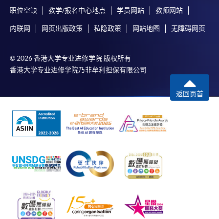
3. VISA / Mastercard
职位空缺
教学/报名中心地点
学员网站
教师网站
申请人可亲临学院任何一所报名中心，以 VISA 或
内联网
网页出版政策
私隐政策
网站地图
无障碍网页
Mastercard（包括「香港大学专业进修学院
Mastercard卡」）缴付学费。香港大学专业进修学院
Mastercard卡持有人，如报读课程满港币2,000元，可
© 2026 香港大学专业进修学院 版权所有
享有十个月免息分期付款优惠，惟课程申请人必须为
香港大学专业进修学院乃非牟利担保有限公司
信用卡持有人。详情请向学院报名中心职员查询。
返回页首
4. 网上缴费服务
大部份公开招生的课程（以先到先得形式报名）及个
别学历颁授课程提供网上报名/注册服务，申请人可在
网上使用「缴费灵」（不适用於手机）、VISA或
Mastercard缴付有关课程的报名费或学费。除上述支
付方式之外，如就读学历颁授课程设有网上服务，学
员亦可以微信支付（Online WeChat Pay）、支付宝
（Online Alipay）或转数快（FPS）缴付学费，详情请
参阅
报名办法 -
网上报名服务
。