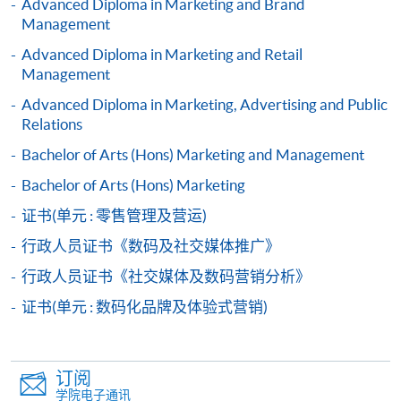
Advanced Diploma in Marketing and Brand
Digital Marketing)
Management
课程编号
33Z154890
Advanced Diploma in Marketing and Retail
学费
$4,500
Management
查询号码
2867-8499
Advanced Diploma in Marketing, Advertising and Public
Relations
Digital and Social Media Marketing (Module
from Professional Diploma in Social Media and
Bachelor of Arts (Hons) Marketing and Management
Digital Marketing)
Bachelor of Arts (Hons) Marketing
课程编号
33Z154904
证书(单元 : 零售管理及营运)
学费
$4,500
行政人员证书《数码及社交媒体推广》
查询号码
2867-8499
行政人员证书《社交媒体及数码营销分析》
Public Relations and Event Marketing (Module
from Professional Diploma in Social Media and
证书(单元 : 数码化品牌及体验式营销)
Digital Marketing)
课程编号
33Z154912
学费
$4,500
订阅
学院电子通讯