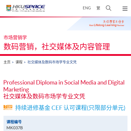
Skip
打
ENG
繁
to
弹
main
开
出
Main
content
搜
主
content
菜
寻
start
单
介
市场营销学
面
数码营销，社交媒体及内容管理
主页
课程
社交媒体及数码市场学专业文凭
Professional Diploma in Social Media and Digital
Marketing
社交媒体及数码市场学专业文凭
持续进修基金 CEF 认可课程(只限部分单元)
课程编号
MK037B