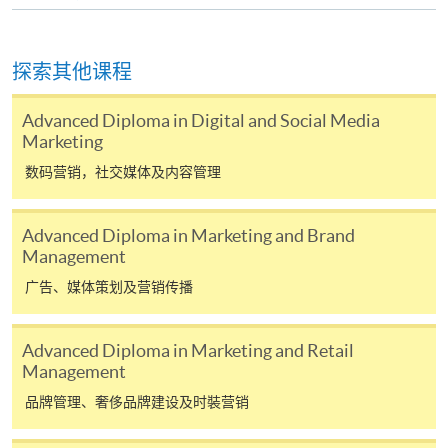
查询号码
2867-8499
Google Analytics for Business (Module from
Professional Diploma in Social Media and
探索其他课程
Digital Marketing)
课程编号
33Z154920
Advanced Diploma in Digital and Social Media
Marketing
学费
$4,500
查询号码
2867-8499
数码营销，社交媒体及内容管理
Content Marketing and Digital Video
Production (Module from Professional
Advanced Diploma in Marketing and Brand
Diploma in Social Media and Digital
Management
Marketing)
广告、媒体策划及营销传播
课程编号
33Z154939
学费
$4,500
Advanced Diploma in Marketing and Retail
查询号码
2867-8499
Management
品牌管理、奢侈品牌建设及时裝营销
已被列入持续进修基金可发还款项的课程 (只限部分单元)
本课程若干单元已加入持续进修基金可获发还款项课程名单