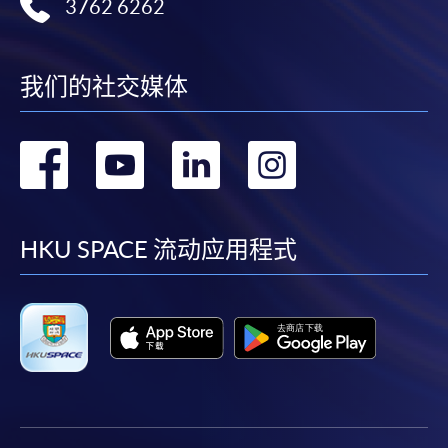
1. 现金、「易办事」（EPS）、微信支付
3762 6262
(WeChat Pay) 或支付宝(Alipay)
申请人可亲临学院任何一所报名中心，以现金、「易
办事」、微信支付（WeChat Pay）或支付宝
我们的社交媒体
（Alipay） 缴付学费。
转
转
转
转
2. 支票或银行本票
如以划线支票或银行本票缴付，抬头请注明「香港大
到
到
到
到
学专业进修学院」。支票背面请写上课程名称及申请
人姓名。 阁下可：
facebook
youtube
linkedin
instag
HKU SPACE 流动应用程式
亲临学院各报名中心递交划线支票、报名表格及有关
证明文件；
或可将上述文件一并寄交各报名中心，信封上请注明
「报读课程」，惟学院对邮递失误而遗失的支票及个
人资料概不负责。