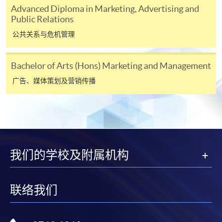
内
Advanced Diploma in Marketing, Advertising and
Public Relations
社交媒体及数码市场学专业文凭
公共关系与危机管理
本课程在资歴架构下获得认可 (资歴架构第4级)
Bachelor of Arts (Hons) Marketing and Management
广告、媒体策划及营销传播
申请
网上报名
立即报名
我们的学校及附属机构
申请表
下载申请表
联络我们
报名办法
付款方法