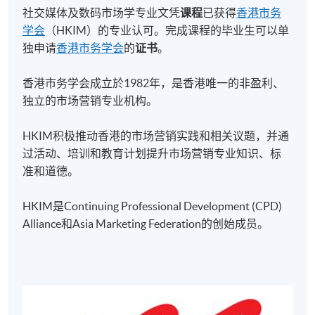
评估基於课程作业和考试的综合结果。作业和考试的
社交媒体及数码市场学专业文凭
课程
已获得
香港市务
百分比在不同单元之间有所不同。
学会
（HKIM）的专业认可。完成课程的毕业生可以单
独申请
香港市务学会
的
证书
。
学生需要每个单元达到70%的出席率，才有资格参加
相应课程的考试。
香港市务学会成立於1982年，是香港唯一的非盈利、
完成所有6个单元并出席率不低於70%的学生，将通
独立的市场营销专业机构。
过香港大学专业进修学院（HKU SPACE）获得“社交
媒体及数码市场学专业文凭”证书。
HKIM积极推动香港的市场营销实践和相关议题，并通
社交媒体及数码市场学专业文凭的毕业生符合香港市
过活动、培训和教育计划提升市场营销专业知识、标
务学会（HKIM）的教育要求。
准和道德。
社交媒体及数码市场学专业文凭的毕业生，可能有资
格申请赫尔大学的
市场及管理学(荣誉)文学士
*
与
市
HKIM是Continuing Professional Development (CPD)
场学(荣誉)文学士
*
课程。 *** 需要修读衔接课程** *
Alliance和Asia Marketing Federation的创始成员。
社交媒体及数码市场学专业文凭
的毕业生
，可能有资
格申请爱丁堡纳皮尔大学的
国际节日及项目管理(荣
誉)文学士
* 课程。 *** 需要修读衔接课程 ***