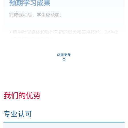
预期学习成果
完成课程后，学生应能够：
应用社交媒体和数码营销的概念和实用技能，为企业
开发营销解决方案；
策划多媒体数码营销和公共关系沟通技巧，以吸引客
户，促进B2B客户和B2C业务的产品和品牌；
阅读更多
应用消费者心理学和行为模式的知识，制定营销策略
和计划；
识别适当的Google分析，以衡量活动绩效和销售转
化，并优化网站性能。
我们的优势
专业认可
评估和证书