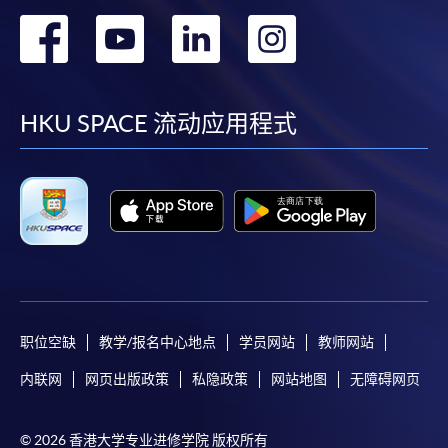
转
转
转
转
到
到
到
到
facebook
youtube
linkedin
instag
HKU SPACE 流动应用程式
职位空缺
教学/报名中心地点
学员网站
教师网站
内联网
网页出版政策
私隐政策
网站地图
无障碍网页
© 2026 香港大学专业进修学院 版权所有