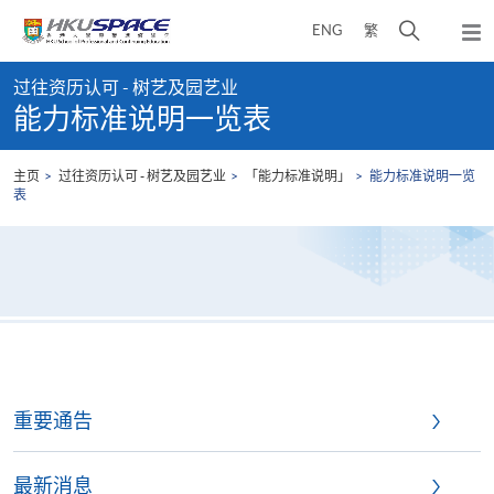
Skip
打
ENG
繁
to
弹
main
开
出
Main
content
搜
主
过往资历认可 - 树艺及园艺业
content
菜
寻
能力标准说明一览表
start
单
介
面
主页
过往资历认可 - 树艺及园艺业
「能力标准说明」
能力标准说明一览
表
重要通告
最新消息