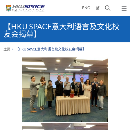
Skip
打
ENG
繁
to
弹
main
开
出
Main
content
搜
主
content
【HKU SPACE意大利语言及文化校
菜
寻
start
友会揭幕】
单
介
面
主页
【HKU SPACE意大利语言及文化校友会揭幕】