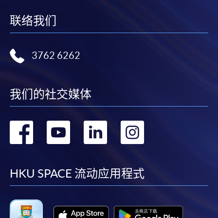
联络我们
3762 6262
我们的社交媒体
转
转
转
转
到
到
到
到
facebook
youtube
linkedin
instag
HKU SPACE 流动应用程式