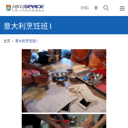
Skip
打
ENG
繁
to
弹
main
开
出
Main
content
搜
主
content
意大利烹饪班 I
菜
寻
start
单
介
主页
意大利烹饪班 I
面