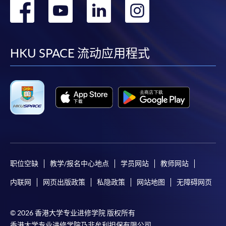
转
转
转
转
到
到
到
到
facebook
youtube
linkedin
instag
HKU SPACE 流动应用程式
职位空缺
教学/报名中心地点
学员网站
教师网站
内联网
网页出版政策
私隐政策
网站地图
无障碍网页
© 2026 香港大学专业进修学院 版权所有
香港大学专业进修学院乃非牟利担保有限公司