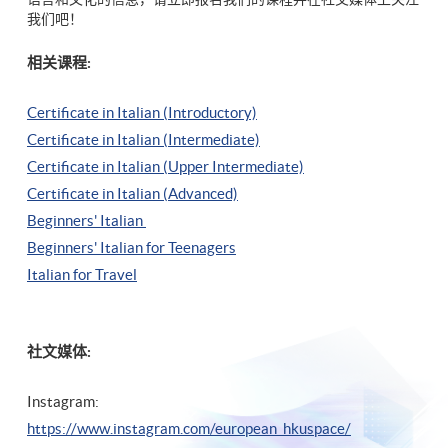
我们吧！
相关课程:
Certificate in Italian (Introductory)
Certificate in Italian (Intermediate)
Certificate in Italian (Upper Intermediate)
Certificate in Italian (Advanced)
Beginners' Italian
Beginners' Italian
for Teenagers
Italian for Travel
社文媒体:
Instagram:
https://www.instagram.com/european_hkuspace/