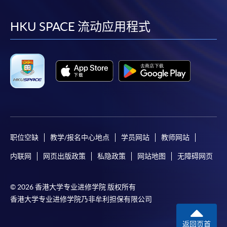
到
到
到
到
facebook
youtube
linkedin
instag
HKU SPACE 流动应用程式
职位空缺
教学/报名中心地点
学员网站
教师网站
内联网
网页出版政策
私隐政策
网站地图
无障碍网页
© 2026 香港大学专业进修学院 版权所有
香港大学专业进修学院乃非牟利担保有限公司
返回页首