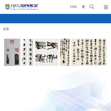
Skip
打
ENG
繁
to
弹
main
开
出
Main
content
搜
主
content
菜
寻
start
单
主页
介
面