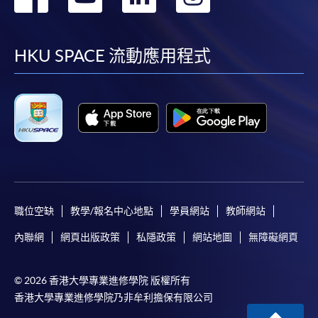
到
到
到
到
facebook
youtube
linkedin
instag
HKU SPACE 流動應用程式
職位空缺
教學/報名中心地點
學員網站
教師網站
內聯網
網頁出版政策
私隱政策
網站地圖
無障礙網頁
© 2026 香港大學專業進修學院 版權所有
香港大學專業進修學院乃非牟利擔保有限公司