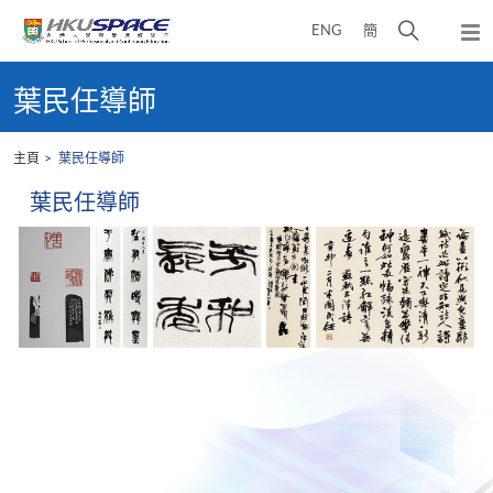
Skip
打
ENG
簡
to
彈
main
開
出
Main
content
搜
主
content
葉民任導師
選
尋
start
單
介
主頁
葉民任導師
面
葉民任導師