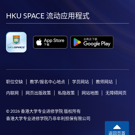
到
到
到
到
facebook
youtube
linkedin
instag
HKU SPACE 流动应用程式
职位空缺
教学/报名中心地点
学员网站
教师网站
内联网
网页出版政策
私隐政策
网站地图
无障碍网页
© 2026 香港大学专业进修学院 版权所有
香港大学专业进修学院乃非牟利担保有限公司
返回页首