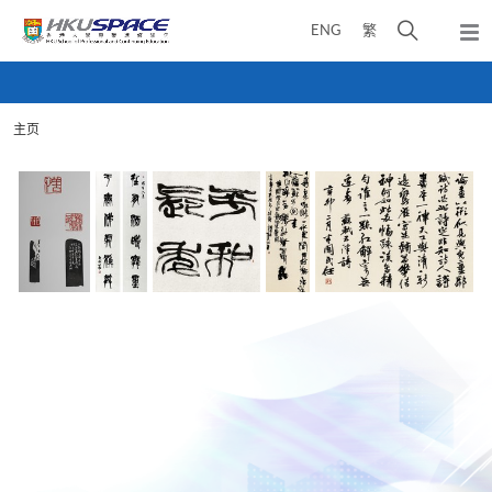
Skip
打
ENG
繁
to
弹
main
开
出
Main
content
搜
主
content
菜
寻
start
单
主页
介
面