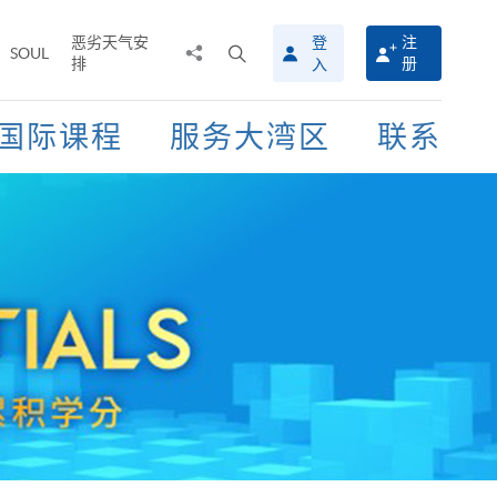
恶劣天气安
登
注
分
打
SOUL
排
册
入
享
开
至
搜
寻
国际课程
服务大湾区
联系
介
面