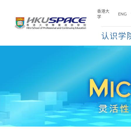
Skip
to
香港大
ENG
main
学
content
认识学
Main
content
start