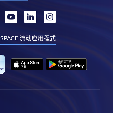
转
转
转
转
到
到
到
到
facebook
youtube
linkedin
instagram
 SPACE 流动应用程式