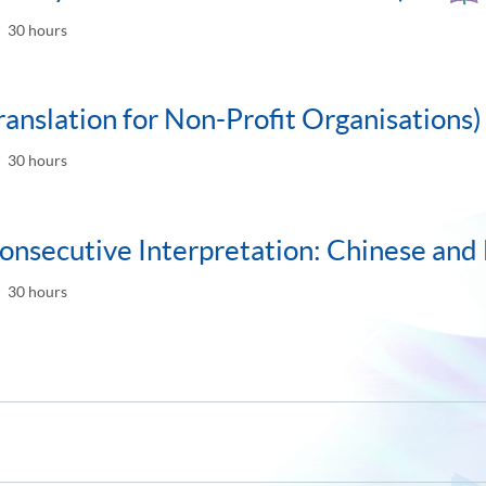
pan
30 hours
ranslation for Non-Profit Organisations)
30 hours
onsecutive Interpretation: Chinese and 
30 hours