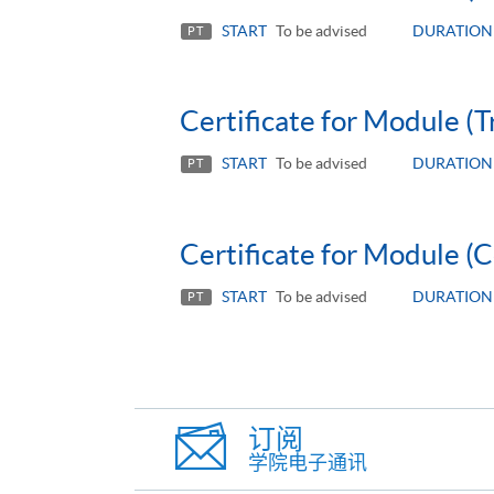
START
To be advised
DURATION
PT
Certificate for Module (T
START
To be advised
DURATION
PT
Certificate for Module (C
START
To be advised
DURATION
PT
订阅
学院电子通讯