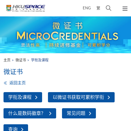
Skip
打
ENG
繁
to
弹
main
开
出
Main
content
搜
主
content
菜
寻
start
单
介
面
主页
微证书
学衔及课程
微证书
返回主页
学衔及课程
以微证书获取可累积学衔
什么是数码徽章？
常见问题
查询