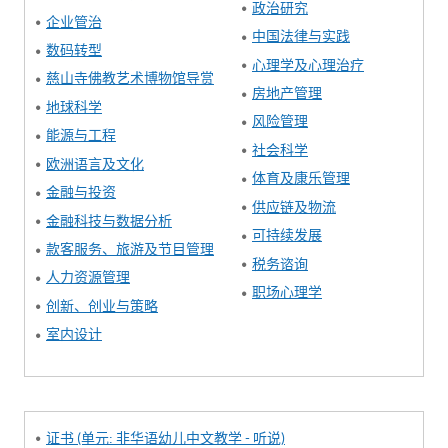
政治研究
企业
管治
中国法律与实践
数码转型
心理学及心理治疗
慈山寺佛教艺术博物馆导赏
房地产管理
地球科学
风险管理
能源与工程
社会科学
欧洲语言及文化
体育及康乐管理
金融与投资
供应链及物流
金融科技与数据分析
可持续发展
款客服务、旅游及节目管理
税务谘询
人力资源管理
职场心理学
创新、创业与策略
室内设计
证书 (单元: 非华语幼儿中文教学 - 听说)