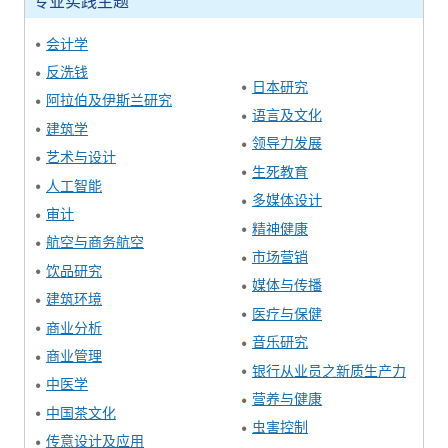
专业实践主题
会计学
反
洗钱
日本研究
阿拉伯及伊斯兰研究
语言及文化
建筑学
领导
力
发展
艺术与设计
生死教育
人工智能
多媒体设计
审计
精神健康
航空与商务航空
市场营销
饮品研究
媒体与传播
建筑环境
医疗与保健
商业分析
音乐研究
商业管理
银行从业员之新质生产力
中医学
营养与健康
中国茶文化
虫害控制
传意设计及应用