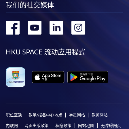
我们的社交媒体
转
转
转
转
到
到
到
到
facebook
youtube
linkedin
instag
HKU SPACE 流动应用程式
职位空缺
教学/报名中心地点
学员网站
教师网站
内联网
网页出版政策
私隐政策
网站地图
无障碍网页