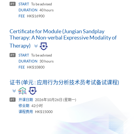
START
To be advised
PT
DURATION
40 hours
FEE
HK$16900
Certificate for Module (Jungian Sandplay
Therapy: A Non-verbal Expressive Modality of
Toggle
Therapy)
panel
START
To be advised
PT
DURATION
30 hours
FEE
HK$10800
证书 (单元 : 应用行为分析技术员考试备试课程)
Toggle
panel
开课日期
2026年10月26日 (星期一)
PT
修业期
42小时
课程费用
HK$15000