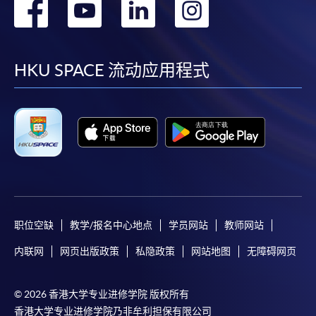
转
转
转
转
到
到
到
到
facebook
youtube
linkedin
instag
HKU SPACE 流动应用程式
职位空缺
教学/报名中心地点
学员网站
教师网站
内联网
网页出版政策
私隐政策
网站地图
无障碍网页
© 2026 香港大学专业进修学院 版权所有
香港大学专业进修学院乃非牟利担保有限公司