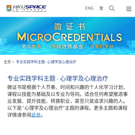
Skip
打
ENG
繁
to
弹
main
开
出
Main
content
搜
主
content
菜
寻
start
单
介
面
主页
专业实践学科主题 - 心理学及心理治疗
专业实践学科主题 - 心理学及心理治疗
微证书是根据个人节奏、时间和兴趣的个人化学习计划，
课程以技能为基础及以专业为导向。适合任何希望推进事
业发展、提升技能、转换职业，甚至只是追求兴趣的人。
以下是 “心理学及心理治疗”主题的课程。更多主题和课程
详情请参阅
此处
。