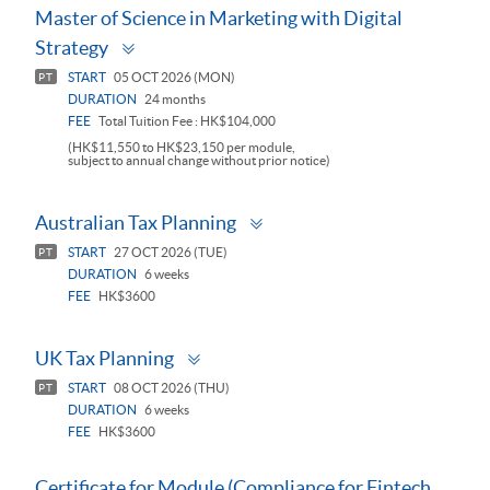
Master of Science in Marketing with Digital
Toggle
Strategy
panel
START
05 OCT 2026 (MON)
PT
DURATION
24 months
FEE
Total Tuition Fee : HK$104,000
(HK$11,550 to HK$23,150 per module,
subject to annual change without prior notice)
Toggle
Australian Tax Planning
panel
START
27 OCT 2026 (TUE)
PT
DURATION
6 weeks
FEE
HK$3600
Toggle
UK Tax Planning
panel
START
08 OCT 2026 (THU)
PT
DURATION
6 weeks
FEE
HK$3600
Certificate for Module (Compliance for Fintech