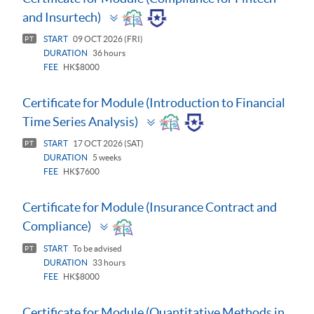
Toggle
and Insurtech)
panel
START
09 OCT 2026 (FRI)
PT
DURATION
36 hours
FEE
HK$8000
Certificate for Module (Introduction to Financial
Toggle
Time Series Analysis)
panel
START
17 OCT 2026 (SAT)
PT
DURATION
5 weeks
FEE
HK$7600
Certificate for Module (Insurance Contract and
Toggle
Compliance)
panel
START
To be advised
PT
DURATION
33 hours
FEE
HK$8000
Certificate for Module (Quantitative Methods in