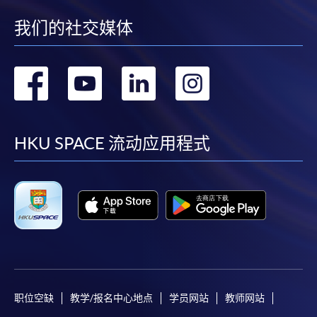
我们的社交媒体
转
转
转
转
到
到
到
到
facebook
youtube
linkedin
instag
HKU SPACE 流动应用程式
职位空缺
教学/报名中心地点
学员网站
教师网站