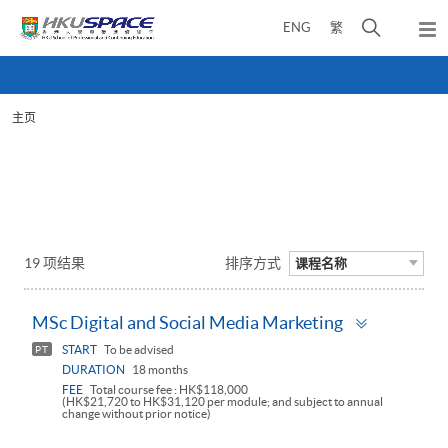
Skip
打
ENG
繁
to
弹
main
开
出
Main
content
搜
主
content
菜
寻
start
单
主页
介
面
19 项结果
排序方式
课程名称
Toggle
MSc Digital and Social Media Marketing
panel
START
To be advised
PT
DURATION
18 months
FEE
Total course fee : HK$118,000
(HK$21,720 to HK$31,120 per module; and subject to annual
change without prior notice)