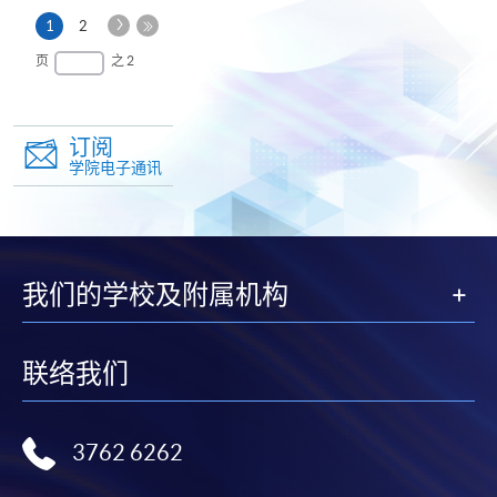
下
本
1
2
一
页
最
页
之 2
页
后
一
页
订阅
学院电子通讯
我们的学校及附属机构
联络我们
3762 6262