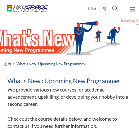
Skip
打
ENG
簡
to
彈
main
開
出
Main
content
搜
主
content
選
尋
start
單
介
面
主頁
What's New : Upcoming New Programmes
What's New : Upcoming New Programmes
We provide various new courses for academic
advancement, upskilling, or developing your hobby into a
second career.
Check out the course details below, and welcome to
contact us if you need further information.