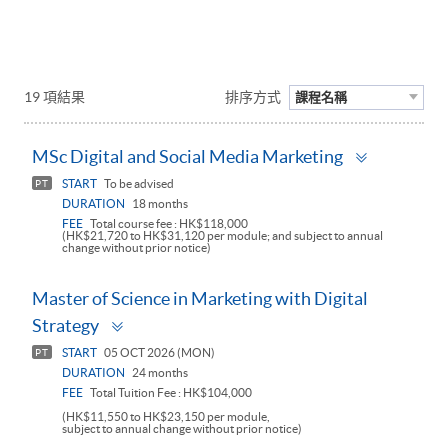
19 項結果
排序方式
課程名稱
Toggle
MSc Digital and Social Media Marketing
panel
START
To be advised
PT
DURATION
18 months
FEE
Total course fee : HK$118,000
(HK$21,720 to HK$31,120 per module; and subject to annual
change without prior notice)
Master of Science in Marketing with Digital
Toggle
Strategy
panel
START
05 OCT 2026 (MON)
PT
DURATION
24 months
FEE
Total Tuition Fee : HK$104,000
(HK$11,550 to HK$23,150 per module,
subject to annual change without prior notice)