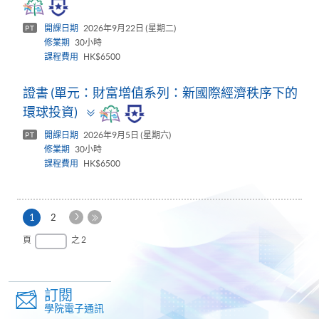
panel
開課日期
2026年9月22日 (星期二)
PT
修業期
30小時
課程費用
HK$6500
證書 (單元：財富增值系列：新國際經濟秩序下的
Toggle
環球投資)
panel
開課日期
2026年9月5日 (星期六)
PT
修業期
30小時
課程費用
HK$6500
下
本
1
2
一
頁
最
頁
之 2
頁
後
一
頁
訂閱
學院電子通訊