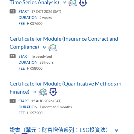
Toggle
Time Series Analysis)
panel
START
17 OCT 2026 (SAT)
PT
DURATION
5 weeks
FEE
HK$7600
Certificate for Module (Insurance Contract and
Toggle
Compliance)
panel
START
To be advised
PT
DURATION
33 hours
FEE
HK$8000
Certificate for Module (Quantitative Methods in
Toggle
Finance)
panel
START
15 AUG 2026 (SAT)
PT
DURATION
1 month to 2 months
FEE
HK$7200
Toggl
證書（單元：財富增值系列：ESG投資法）