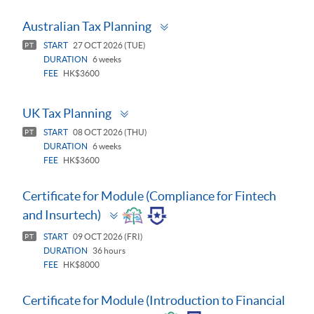
Toggle
Australian Tax Planning
panel
START
27 OCT 2026 (TUE)
PT
DURATION
6 weeks
FEE
HK$3600
Toggle
UK Tax Planning
panel
START
08 OCT 2026 (THU)
PT
DURATION
6 weeks
FEE
HK$3600
Certificate for Module (Compliance for Fintech
Toggle
and Insurtech)
panel
START
09 OCT 2026 (FRI)
PT
DURATION
36 hours
FEE
HK$8000
Certificate for Module (Introduction to Financial