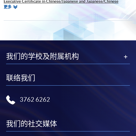
Executive Certificate in Chinese/Japanese and Japanese/Chinese
相
更多
Translation
关
证书(单元 : 日本政治及经济入门)
课
证书(单元 : 日本战国时代)
程
证书(单元 : 抚子十人十色 - 具影响力的日本女性)
日语高等文凭
日语证书(基础)
日语证书(中级)
我们的学校及附属机构
日语证书(高中级)
联络我们
3762 6262
我们的社交媒体