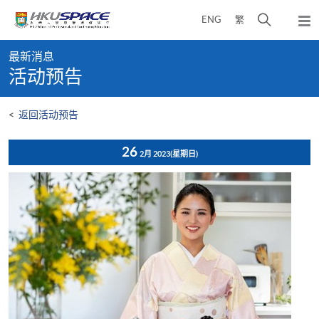
Skip
打
ENG
繁
to
弹
main
开
出
Main
content
搜
主
最新消息
content
菜
寻
活动预告
start
单
介
面
<
返回活动预告
26
2月 2023
(星期日)