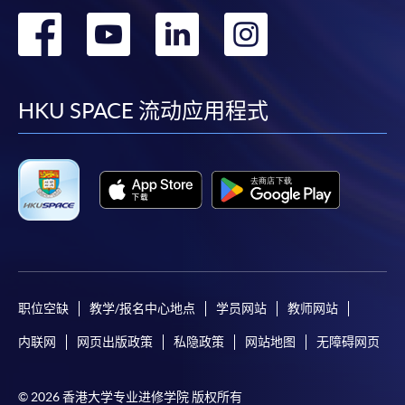
转
转
转
转
到
到
到
到
facebook
youtube
linkedin
instag
HKU SPACE 流动应用程式
职位空缺
教学/报名中心地点
学员网站
教师网站
内联网
网页出版政策
私隐政策
网站地图
无障碍网页
© 2026 香港大学专业进修学院 版权所有