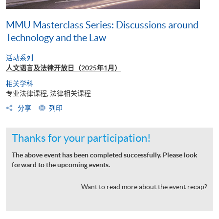
MMU Masterclass Series: Discussions around
Technology and the Law
活动系列
人文语言及法律开放日（2025年1月）
相关学科
专业法律课程, 法律相关课程
分享
列印
Thanks for your participation!
The above event has been completed successfully. Please look
forward to the upcoming events.
Want to read more about the event recap?