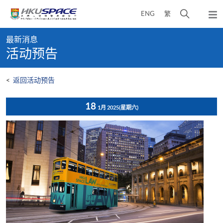
Skip
打
ENG
繁
to
弹
main
开
出
Main
content
搜
主
最新消息
content
菜
寻
活动预告
start
单
介
面
<
返回活动预告
18
1月 2025
(星期六)