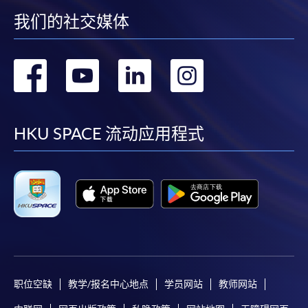
我们的社交媒体
转
转
转
转
到
到
到
到
facebook
youtube
linkedin
instag
HKU SPACE 流动应用程式
职位空缺
教学/报名中心地点
学员网站
教师网站