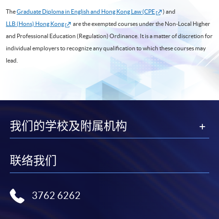
The
Graduate Diploma in English and Hong Kong Law (CPE
) and
LLB (Hons) Hong Kong
are the exempted courses under the Non-Local Higher
and Professional Education (Regulation) Ordinance. It is a matter of discretion for
individual employers to recognize any qualification to which these courses may
lead.
我们的学校及附属机构
联络我们
3762 6262