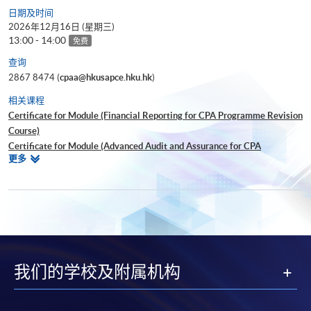
日期及时间
2026年12月16日 (星期三)
13:00 - 14:00
免费
查询
2867 8474 (
cpaa@hkusapce.hku.hk
)
相关课程
Certificate for Module (Financial Reporting for CPA Programme Revision
Course)
Certificate for Module (Advanced Audit and Assurance for CPA
相
更多
Programme Revision Course)
关
Certificate for Module (Global Strategy and Leadership for CPA
课
Programme Revision Course)
程
Certificate for Module (Financial Risk Management for CPA Programme
Revision Course)
Certificate for Module (Strategic Management Accounting for CPA
Programme Revision Course)
我们的学校及附属机构
Certificate for Module (Ethics and Governance for CPA Programme
Revision Course)
Certificate for Module (Digital Finance for CPA Programme Revision