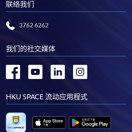
Course)
联络我们
3762 6262
我们的社交媒体
转
转
转
转
到
到
到
到
facebook
youtube
linkedin
instag
HKU SPACE 流动应用程式