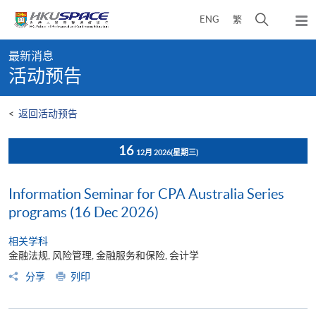
Skip
打
ENG
繁
to
弹
main
开
出
Main
content
搜
主
最新消息
content
菜
寻
活动预告
start
单
介
面
<
返回活动预告
16
12月 2026
(星期三)
Information Seminar for CPA Australia Series
programs (16 Dec 2026)
相关学科
金融法规, 风险管理, 金融服务和保险, 会计学
分享
列印