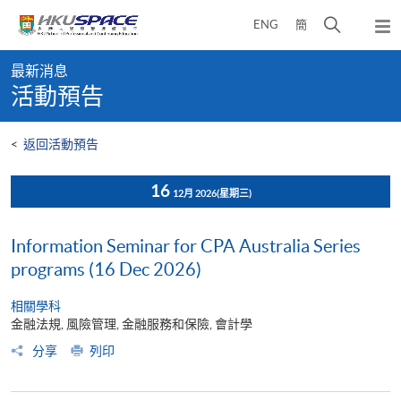
Skip
打
ENG
簡
to
彈
main
開
出
Main
content
搜
主
最新消息
content
選
尋
活動預告
start
單
介
面
<
返回活動預告
16
12月 2026
(星期三)
Information Seminar for CPA Australia Series
programs (16 Dec 2026)
相關學科
金融法規, 風險管理, 金融服務和保險, 會計學
分享
列印