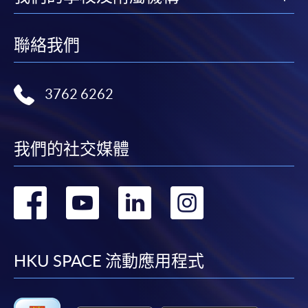
Revision Course)
Certificate for Module (Digital Finance for CPA Programme Revision
Course)
聯絡我們
3762 6262
我們的社交媒體
轉
轉
轉
轉
到
到
到
到
facebook
youtube
linkedin
instag
HKU SPACE 流動應用程式