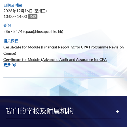
日期及时间
2026年12月16日 (星期三)
13:00 - 14:00
免费
查询
2867 8474 (
cpaa@hkusapce.hku.hk
)
相关课程
Certificate for Module (Financial Reporting for CPA Programme Revision
Course)
Certificate for Module (Advanced Audit and Assurance for CPA
相
更多
Programme Revision Course)
关
Certificate for Module (Global Strategy and Leadership for CPA
课
Programme Revision Course)
程
Certificate for Module (Financial Risk Management for CPA Programme
Revision Course)
Certificate for Module (Strategic Management Accounting for CPA
Programme Revision Course)
我们的学校及附属机构
Certificate for Module (Ethics and Governance for CPA Programme
Revision Course)
Certificate for Module (Digital Finance for CPA Programme Revision