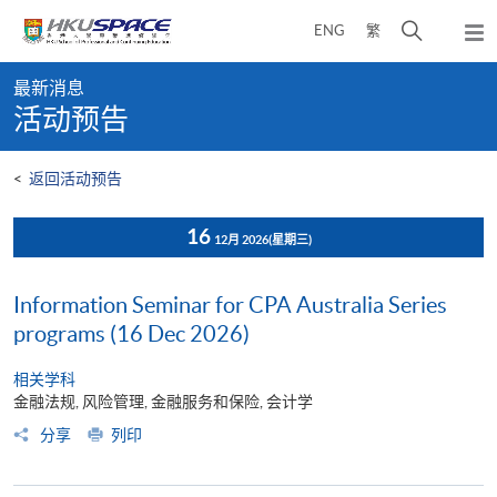
Skip
打
ENG
繁
to
弹
main
开
出
Main
content
搜
主
最新消息
content
菜
寻
活动预告
start
单
介
面
<
返回活动预告
16
12月 2026
(星期三)
Information Seminar for CPA Australia Series
programs (16 Dec 2026)
相关学科
金融法规, 风险管理, 金融服务和保险, 会计学
分享
列印