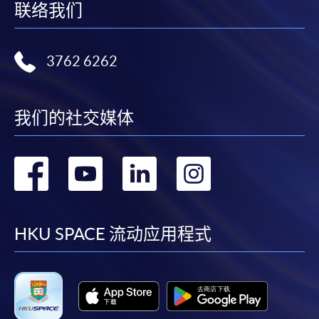
Course)
联络我们
3762 6262
我们的社交媒体
转
转
转
转
到
到
到
到
facebook
youtube
linkedin
instag
HKU SPACE 流动应用程式